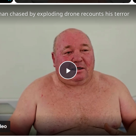
Fullscreen
an chased by exploding drone recounts his terror
Play
Video