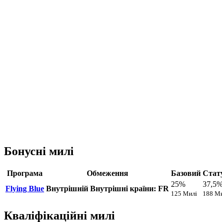
Бонусні милі
Програма
Обмеження
Базовий
Стат
25%
37,5
Flying Blue
Внутрішній
Внутрішні країни: FR
125 Милі
188 М
Кваліфікаційні милі