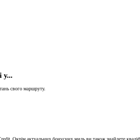
у...
стань свого маршруту.
Credit. Окрім актуальних бонусних миль ви також знайдете кваліф