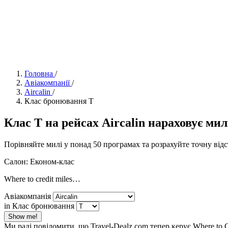
Головна
/
Авіакомпанії
/
Aircalin
/
Клас бронювання T
Клас T на рейсах Aircalin нараховує милі 
Порівняйте милі у понад 50 програмах та розрахуйте точну від
Салон: Економ-клас
Where to credit miles…
Авіакомпанія
in Клас бронювання
Show me!
Ми раді повідомити, що Travel-Dealz.com тепер керує Where to 