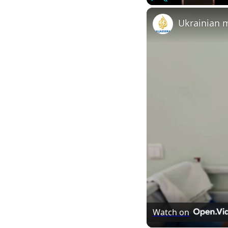
Play
Unmute
Ukrainian m
Watch on