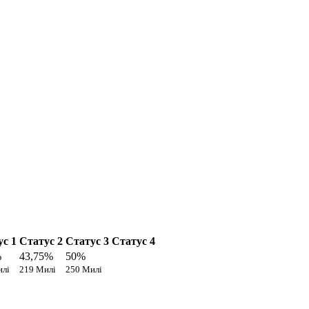
ус 1
Статус 2
Статус 3
Статус 4
%
43,75%
50%
илі
219 Милі
250 Милі