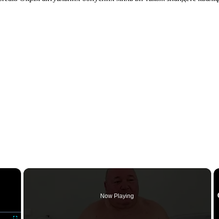
×
Now Playing