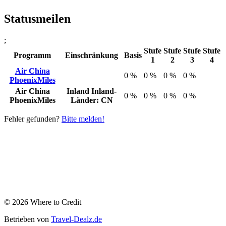
Statusmeilen
;
Stufe
Stufe
Stufe
Stufe
Programm
Einschränkung
Basis
1
2
3
4
Air China
0 %
0 %
0 %
0 %
PhoenixMiles
Air China
Inland
Inland-
0 %
0 %
0 %
0 %
PhoenixMiles
Länder: CN
Fehler gefunden?
Bitte melden!
© 2026 Where to Credit
Betrieben von
Travel-Dealz.de