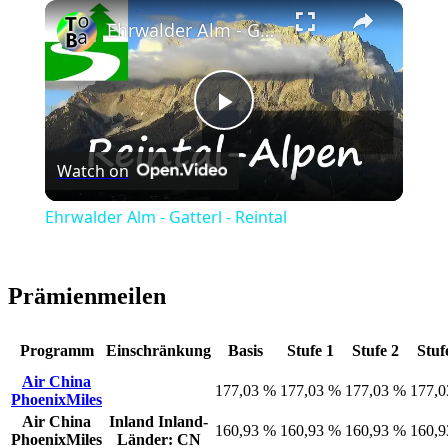
×
Play
Unmute
Fullscreen
Ehrwalder Alm - Gatterl - Reintal
Play
Watch on
Video
Ehrwalder Alm - Gatterl - Reintal
Prämienmeilen
Programm
Einschränkung
Basis
Stufe 1
Stufe 2
Stuf
Air China
177,03 %
177,03 %
177,03 %
177,
PhoenixMiles
Air China
Inland
Inland-
160,93 %
160,93 %
160,93 %
160,
PhoenixMiles
Länder: CN