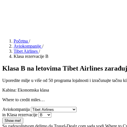
Početna
/
Aviokompanije
/
Tibet Airlines
/
Klasa rezervacije B
Klasa B na letovima Tibet Airlines zarađuje
Uporedite milje u više od 50 programa lojalnosti i izračunajte tačnu ki
Kabina: Ekonomska klasa
Where to credit miles…
Aviokompanija
in Klasa rezervacije
Show me!
Sa zadovoljstvom delimo da Travel-Dealz.com sada vodi Where to Credi