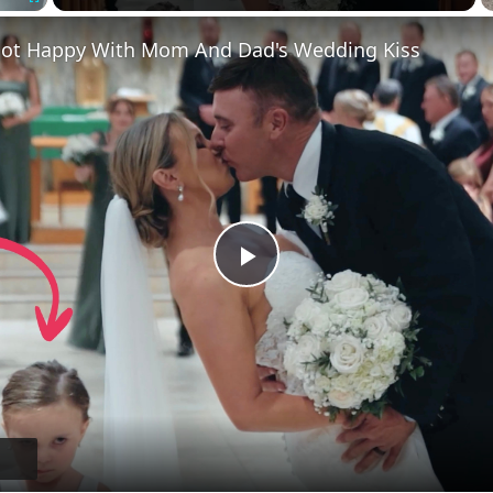
Fullscreen
ot Happy With Mom And Dad's Wedding Kiss
Play
Video