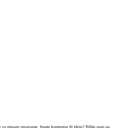
e za mnoge programe. Imate komentar ili ideju? Pišite nam na