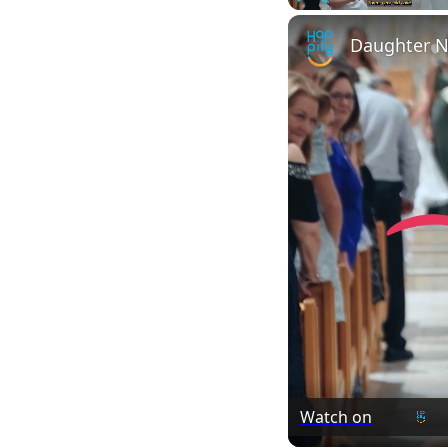
Play
Unmute
Daughter N
Watch on