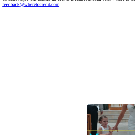
feedback@wheretocredit.com
.