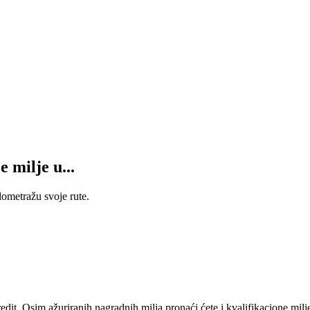
 milje u...
lometražu svoje rute.
t. Osim ažuriranih nagradnih milja pronaći ćete i kvalifikacione milj