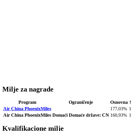
Milje za nagrade
Program
Ograničenje
Osnovna
Air China PhoenixMiles
177,03%
Air China PhoenixMiles
Domaći
Domaće države: CN
160,93%
Kvalifikacione milje