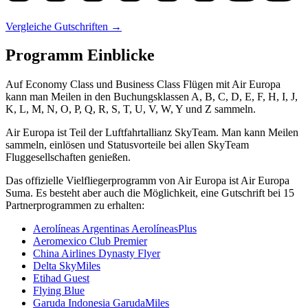
Vergleiche Gutschriften →
Programm Einblicke
Auf Economy Class und Business Class Flügen mit Air Europa
kann man Meilen in den Buchungsklassen A, B, C, D, E, F, H, I, J,
K, L, M, N, O, P, Q, R, S, T, U, V, W, Y und Z sammeln.
Air Europa ist Teil der Luftfahrtallianz SkyTeam. Man kann Meilen
sammeln, einlösen und Statusvorteile bei allen SkyTeam
Fluggesellschaften genießen.
Das offizielle Vielfliegerprogramm von Air Europa ist Air Europa
Suma. Es besteht aber auch die Möglichkeit, eine Gutschrift bei 15
Partnerprogrammen zu erhalten:
Aerolíneas Argentinas AerolíneasPlus
Aeromexico Club Premier
China Airlines Dynasty Flyer
Delta SkyMiles
Etihad Guest
Flying Blue
Garuda Indonesia GarudaMiles