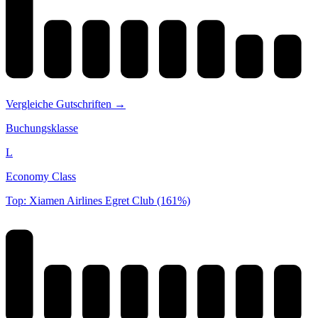
Vergleiche Gutschriften →
Buchungsklasse
L
Economy Class
Top: Xiamen Airlines Egret Club (161%)