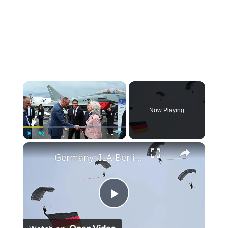
Now Playing
Play
Unmute
Fullscreen
Germany: ILA Berlin Air Show opens with focus on aerospace innovation (2).
Play