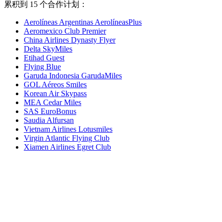
累积到 15 个合作计划：
Aerolíneas Argentinas AerolíneasPlus
Aeromexico Club Premier
China Airlines Dynasty Flyer
Delta SkyMiles
Etihad Guest
Flying Blue
Garuda Indonesia GarudaMiles
GOL Aéreos Smiles
Korean Air Skypass
MEA Cedar Miles
SAS EuroBonus
Saudia Alfursan
Vietnam Airlines Lotusmiles
Virgin Atlantic Flying Club
Xiamen Airlines Egret Club