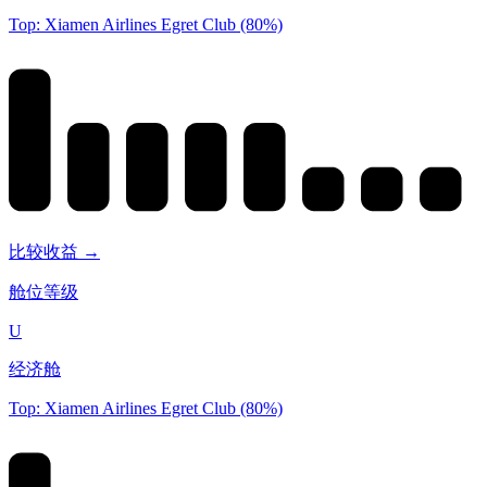
Top: Xiamen Airlines Egret Club (80%)
比较收益 →
舱位等级
U
经济舱
Top: Xiamen Airlines Egret Club (80%)