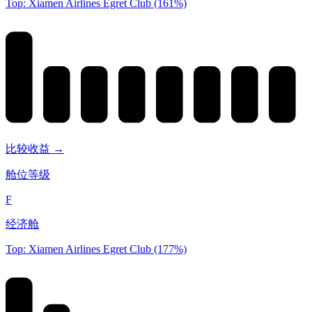
Top: Xiamen Airlines Egret Club (161%)
比较收益 →
舱位等级
F
经济舱
Top: Xiamen Airlines Egret Club (177%)