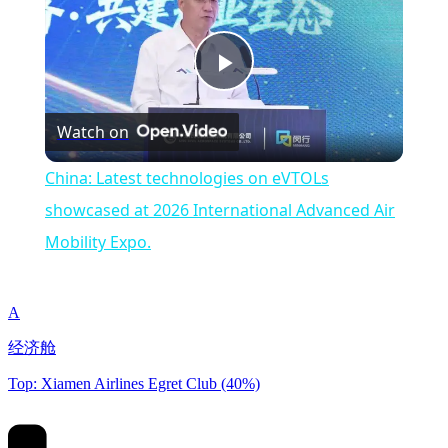
Play
Watch on
Video
China: Latest technologies on eVTOLs
showcased at 2026 International Advanced Air
Mobility Expo.
A
经济舱
Top: Xiamen Airlines Egret Club (40%)