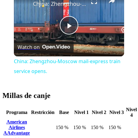
China: Zhengzhou-Moscow mail-express train service opens.
Play
Watch on
Video
China: Zhengzhou-Moscow mail-express train
service opens.
Millas de canje
Nivel
Programa
Restricción
Base
Nivel 1
Nivel 2
Nivel 3
4
American
Airlines
150 %
150 %
150 %
150 %
AAdvantage