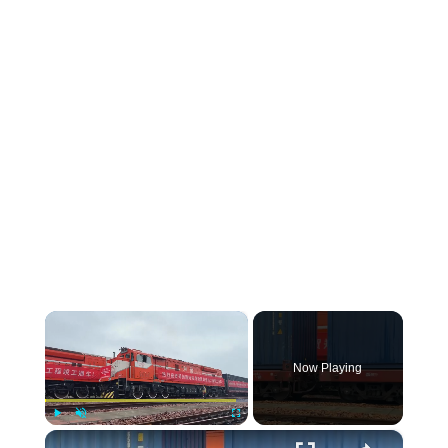
×
Now Playing
×
Play
Unmute
Fullscreen