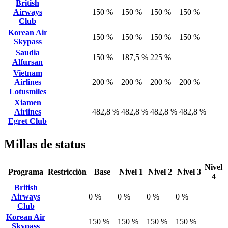
British
Airways
150 %
150 %
150 %
150 %
Club
Korean Air
150 %
150 %
150 %
150 %
Skypass
Saudia
150 %
187,5 %
225 %
Alfursan
Vietnam
Airlines
200 %
200 %
200 %
200 %
Lotusmiles
Xiamen
Airlines
482,8 %
482,8 %
482,8 %
482,8 %
Egret Club
Millas de status
Nivel
Programa
Restricción
Base
Nivel 1
Nivel 2
Nivel 3
4
British
Airways
0 %
0 %
0 %
0 %
Club
Korean Air
150 %
150 %
150 %
150 %
Skypass