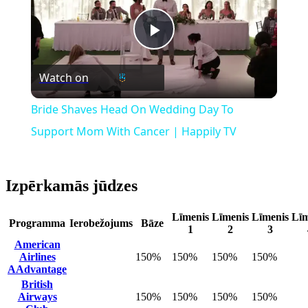
Play
Watch on
Video
Bride Shaves Head On Wedding Day To
Support Mom With Cancer | Happily TV
Izpērkamās jūdzes
Līmenis
Līmenis
Līmenis
Līm
Programma
Ierobežojums
Bāze
1
2
3
American
Airlines
150%
150%
150%
150%
AAdvantage
British
Airways
150%
150%
150%
150%