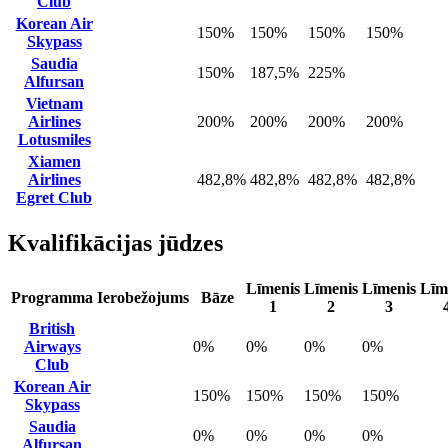
Club
Korean Air
150%
150%
150%
150%
Skypass
Saudia
150%
187,5%
225%
Alfursan
Vietnam
Airlines
200%
200%
200%
200%
Lotusmiles
Xiamen
Airlines
482,8%
482,8%
482,8%
482,8%
Egret Club
Kvalifikācijas jūdzes
Līmenis
Līmenis
Līmenis
Līm
Programma
Ierobežojums
Bāze
1
2
3
British
Airways
0%
0%
0%
0%
Club
Korean Air
150%
150%
150%
150%
Skypass
Saudia
0%
0%
0%
0%
Alfursan