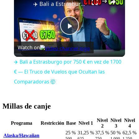
✈️ Bali a Estrasburgo por 750 € en vez de 1700 € — El Truco de Vuelos que Ocultan las Comparadoras 🤯
Play
Watch on
Video
✈️ Bali a Estrasburgo por 750 € en vez de 1700
€ — El Truco de Vuelos que Ocultan las
Comparadoras 🤯
Millas de canje
Nivel
Nivel
Nivel
Programa
Restricción
Base
Nivel 1
2
3
4
25 %
31,25 %
37,5 %
50 %
62,5 %
Alaska/Hawaiian
500
625
750
1.000
1.250