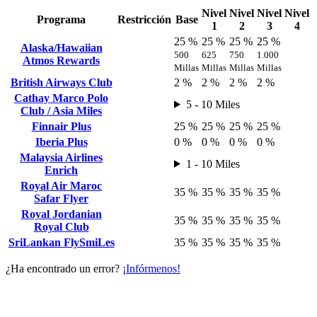
Nivel
Nivel
Nivel
Nivel
Programa
Restricción
Base
1
2
3
4
25 %
25 %
25 %
25 %
Alaska/Hawaiian
500
625
750
1.000
Atmos Rewards
Millas
Millas
Millas
Millas
British Airways Club
2 %
2 %
2 %
2 %
Cathay Marco Polo
5 - 10 Miles
Club / Asia Miles
Finnair Plus
25 %
25 %
25 %
25 %
Iberia Plus
0 %
0 %
0 %
0 %
Malaysia Airlines
1 - 10 Miles
Enrich
Royal Air Maroc
35 %
35 %
35 %
35 %
Safar Flyer
Royal Jordanian
35 %
35 %
35 %
35 %
Royal Club
SriLankan FlySmiLes
35 %
35 %
35 %
35 %
¿Ha encontrado un error?
¡Infórmenos!