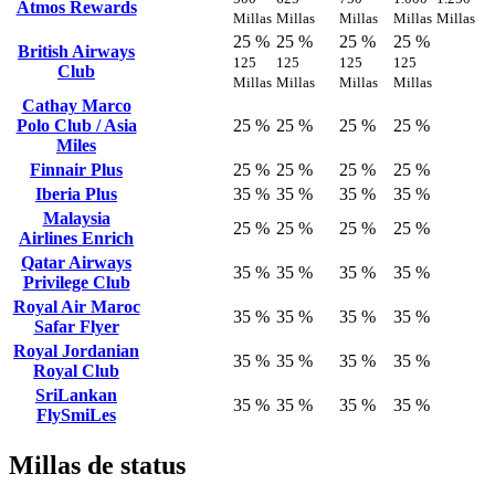
Atmos Rewards
Millas
Millas
Millas
Millas
Millas
25 %
25 %
25 %
25 %
British Airways
125
125
125
125
Club
Millas
Millas
Millas
Millas
Cathay Marco
Polo Club / Asia
25 %
25 %
25 %
25 %
Miles
Finnair Plus
25 %
25 %
25 %
25 %
Iberia Plus
35 %
35 %
35 %
35 %
Malaysia
25 %
25 %
25 %
25 %
Airlines Enrich
Qatar Airways
35 %
35 %
35 %
35 %
Privilege Club
Royal Air Maroc
35 %
35 %
35 %
35 %
Safar Flyer
Royal Jordanian
35 %
35 %
35 %
35 %
Royal Club
SriLankan
35 %
35 %
35 %
35 %
FlySmiLes
Millas de status