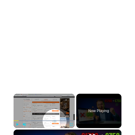
Now Playing
Play
Unmute
Fullscreen