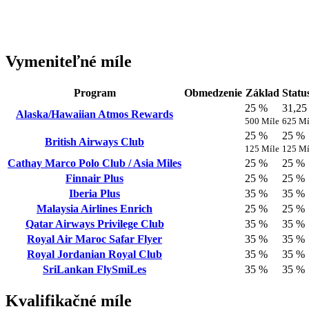
Vymeniteľné míle
Program
Obmedzenie
Základ
Statu
25 %
31,25
Alaska/Hawaiian Atmos Rewards
500 Míle
625 Mí
25 %
25 %
British Airways Club
125 Míle
125 Mí
Cathay Marco Polo Club / Asia Miles
25 %
25 %
Finnair Plus
25 %
25 %
Iberia Plus
35 %
35 %
Malaysia Airlines Enrich
25 %
25 %
Qatar Airways Privilege Club
35 %
35 %
Royal Air Maroc Safar Flyer
35 %
35 %
Royal Jordanian Royal Club
35 %
35 %
SriLankan FlySmiLes
35 %
35 %
Kvalifikačné míle