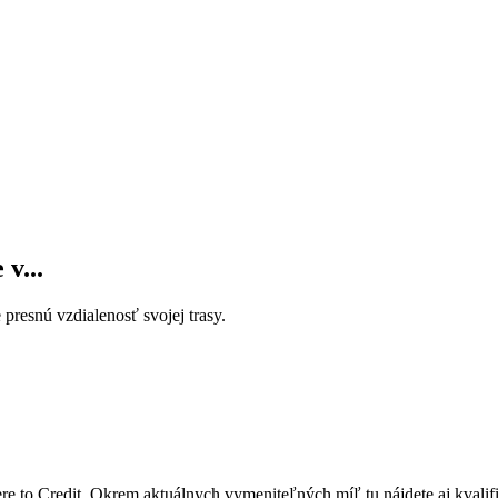
v...
presnú vzdialenosť svojej trasy.
e to Credit. Okrem aktuálnych vymeniteľných míľ tu nájdete aj kvali