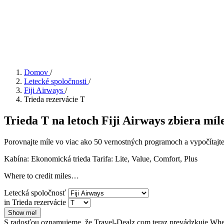
Domov
/
Letecké spoločnosti
/
Fiji Airways
/
Trieda rezervácie T
Trieda T na letoch Fiji Airways zbiera míle 
Porovnajte míle vo viac ako 50 vernostných programoch a vypočítajte 
Kabína: Ekonomická trieda
Tarifa:
Lite, Value, Comfort, Plus
Where to credit miles…
Letecká spoločnosť
in Trieda rezervácie
Show me!
S radosťou oznamujeme, že Travel-Dealz.com teraz prevádzkuje Wher