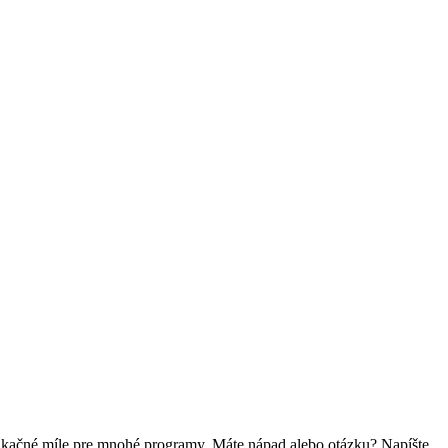
fikačné míle pre mnohé programy. Máte nápad alebo otázku? Napíšte