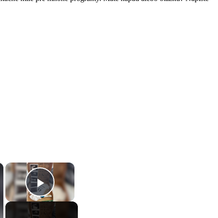
×
×
Play Video