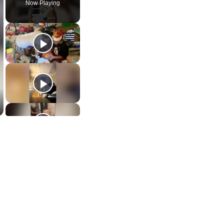
Now Playing
V