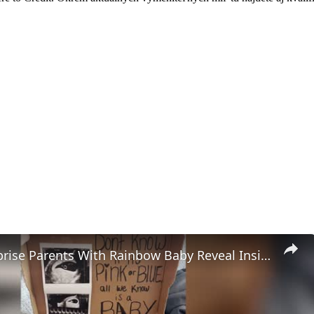
Couple Surprise Parents With Rainbow Baby Reveal Inside Pizza Box | Happily TV