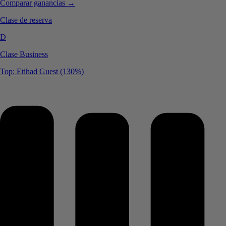
Comparar ganancias →
Clase de reserva
D
Clase Business
Top: Etihad Guest (130%)