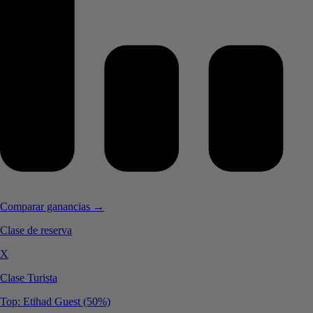
Comparar ganancias →
Clase de reserva
X
Clase Turista
Top: Etihad Guest (50%)