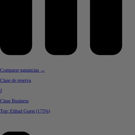
Comparar ganancias →
Clase de reserva
J
Clase Business
Top: Etihad Guest (175%)