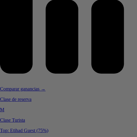
Comparar ganancias →
Clase de reserva
M
Clase Turista
Top: Etihad Guest (75%)