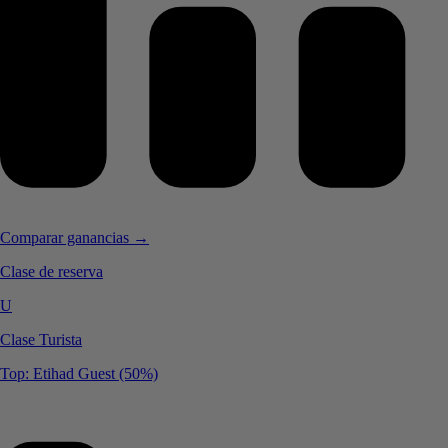
Comparar ganancias →
Clase de reserva
U
Clase Turista
Top: Etihad Guest (50%)