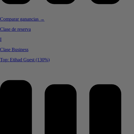
Comparar ganancias →
Clase de reserva
I
Clase Business
Top: Etihad Guest (130%)