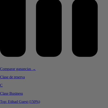
Comparar ganancias →
Clase de reserva
C
Clase Business
Top: Etihad Guest (150%)