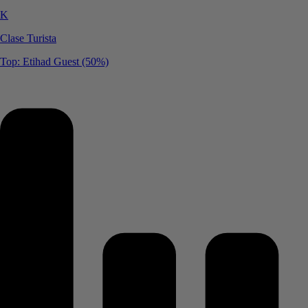
K
Clase Turista
Top: Etihad Guest (50%)