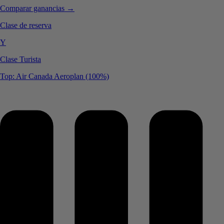
Comparar ganancias →
Clase de reserva
Y
Clase Turista
Top: Air Canada Aeroplan (100%)