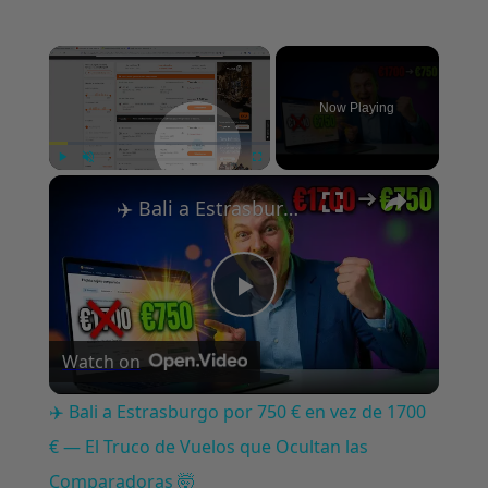
Now Playing
Play
Unmute
Fullscreen
✈️ Bali a Estrasburgo por 750 € en vez de 1700 € — El Truco de Vuelos que Ocultan las Comparadoras 🤯
Play
Watch on
Video
✈️ Bali a Estrasburgo por 750 € en vez de 1700
€ — El Truco de Vuelos que Ocultan las
Comparadoras 🤯