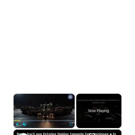
×
Now Playing
×
Play
Unmute
Fullscreen