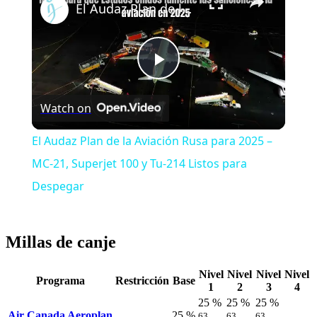
El Audaz Plan de la Aviación Rusa para 2025 – MC-21, Superjet 100 y Tu-214 Listos para Despegar
Play
Watch on
Video
El Audaz Plan de la Aviación Rusa para 2025 –
MC-21, Superjet 100 y Tu-214 Listos para
Despegar
Millas de canje
Nivel
Nivel
Nivel
Nivel
Programa
Restricción
Base
1
2
3
4
25 %
25 %
25 %
Air Canada Aeroplan
25 %
63
63
63