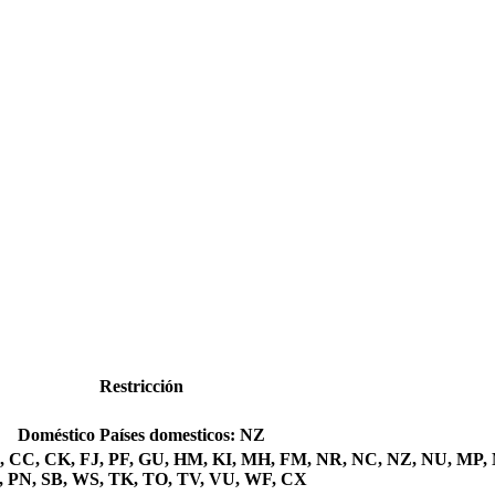
Restricción
Doméstico
Países domesticos: NZ
 AU, CC, CK, FJ, PF, GU, HM, KI, MH, FM, NR, NC, NZ, NU, MP,
, PN, SB, WS, TK, TO, TV, VU, WF, CX