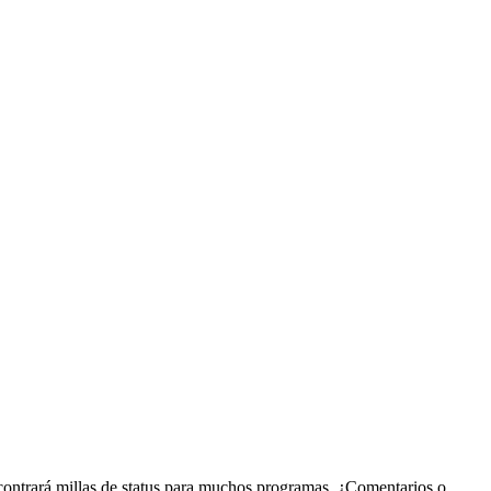
contrará millas de status para muchos programas. ¿Comentarios o