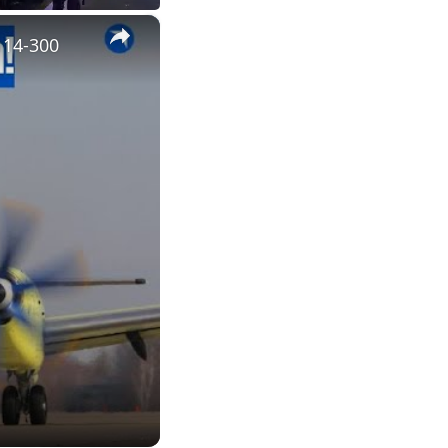
×
114-300