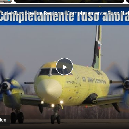
Fullscreen
lo del Turbohélice Regional Completamente Ruso IL-
Play
Video