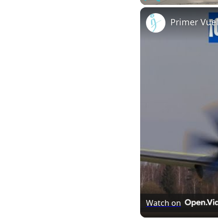
Play
Unmute
Primer Vue
Watch on