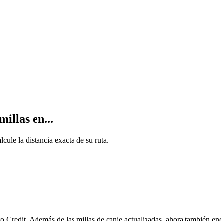
illas en...
ule la distancia exacta de su ruta.
Credit. Además de las millas de canje actualizadas, ahora también en