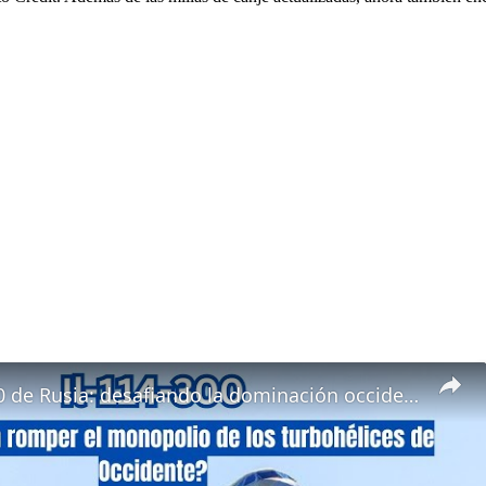
El Il-114-300 de Rusia: desafiando la dominación occidental en la aviación regional