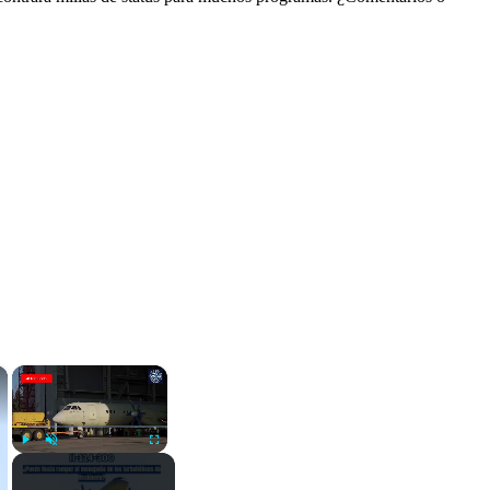
×
×
Play
Unmute
Fullscreen