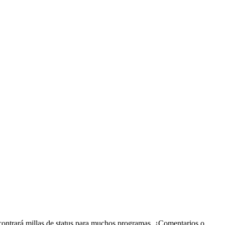
contrará millas de status para muchos programas. ¿Comentarios o