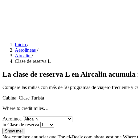
Inicio
/
Aerolíneas
/
Aircalin
/
Clase de reserva L
La clase de reserva L en Aircalin acumula m
Compare las millas con más de 50 programas de viajero frecuente y calc
Cabina: Clase Turista
Where to credit miles…
Aerolínea
in Clase de reserva
Show me!
Nos complace anunciar que Travel-Dealz.com ahora gestiona Where to 