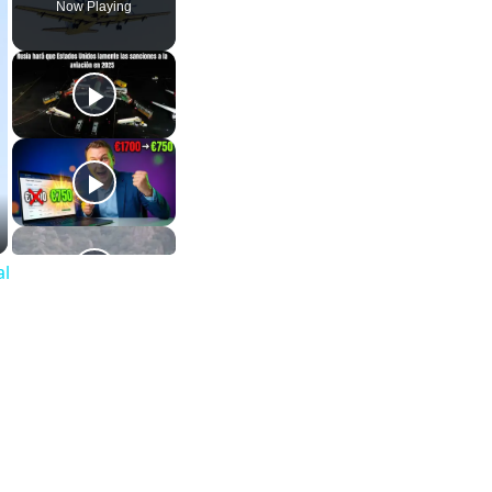
Now Playing
al