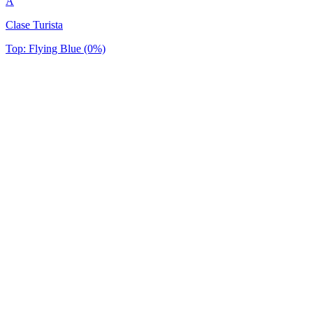
A
Clase Turista
Top: Flying Blue (0%)