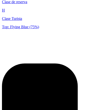
Clase de reserva
H
Clase Turista
Top: Flying Blue (75%)