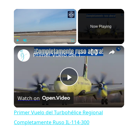
×
Now Playing
×
Play
Unmute
Fullscreen
Primer Vuelo del Turbohélice Regional Completamente Ruso IL-114-300
Play
Watch on
Video
Primer Vuelo del Turbohélice Regional
Completamente Ruso IL-114-300