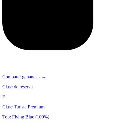
Comparar ganancias →
Clase de reserva
F
Clase Turista Premium
Top: Flying Blue (100%)