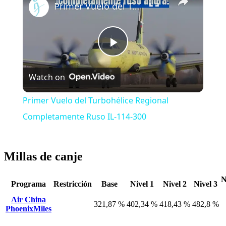
Primer Vuelo del Turbohélice Regional Completamente Ruso IL-114-300
Play
Watch on
Video
Primer Vuelo del Turbohélice Regional
Completamente Ruso IL-114-300
Millas de canje
N
Programa
Restricción
Base
Nivel 1
Nivel 2
Nivel 3
Air China
321,87 %
402,34 %
418,43 %
482,8 %
PhoenixMiles