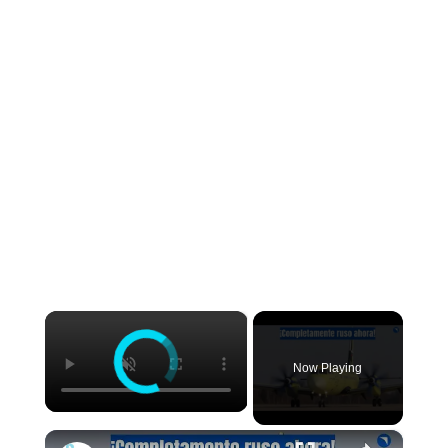
×
Now Playing
×