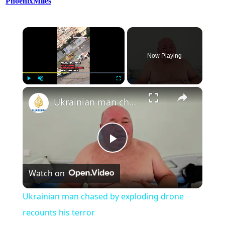
PhoenixMiles
×
Now Playing
×
Play
Unmute
Fullscreen
Ukrainian man chased by exploding drone recounts his terror
Play
Watch on
Video
Ukrainian man chased by exploding drone
recounts his terror