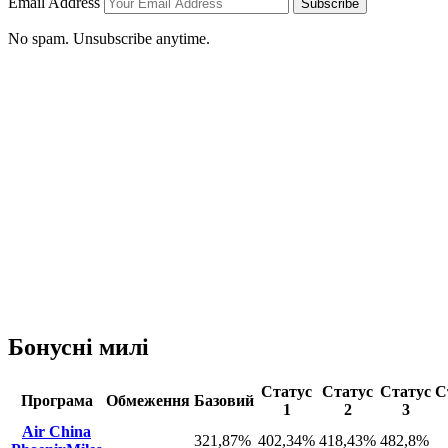
Email Address
Subscribe
No spam. Unsubscribe anytime.
Бонусні милі
Статус
Статус
Статус
С
Програма
Обмеження
Базовий
1
2
3
Air China
321,87%
402,34%
418,43%
482,8%