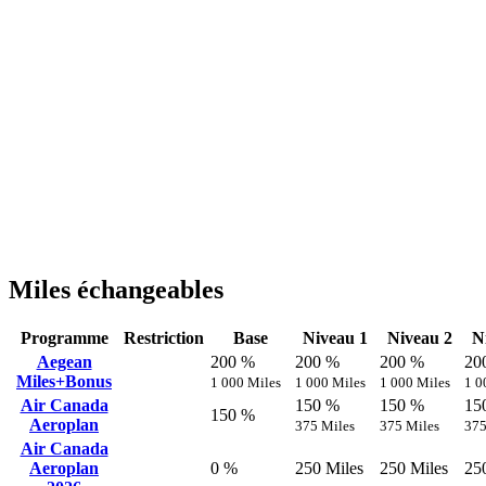
Miles échangeables
Programme
Restriction
Base
Niveau 1
Niveau 2
N
Aegean
200 %
200 %
200 %
20
Miles+Bonus
1 000 Miles
1 000 Miles
1 000 Miles
1 0
Air Canada
150 %
150 %
15
150 %
Aeroplan
375 Miles
375 Miles
375
Air Canada
Aeroplan
0 %
250 Miles
250 Miles
25