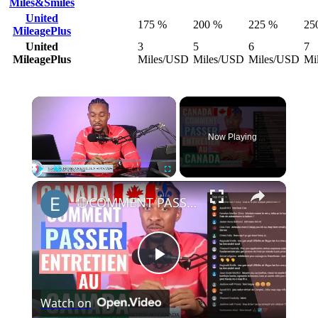
Miles&Smiles
United
175 %
200 %
225 %
25
MileagePlus
United
3
5
6
7
MileagePlus
Miles/USD
Miles/USD
Miles/USD
Mi
Now Playing
Play
Unmute
Fullscreen
🔴COMMENT PASSER UN ENTRETIEN AVEC QUEBEC EN TETE AU CANADA🇨🇦 PAR SKYPE. #enloja
Play
Watch on
Video