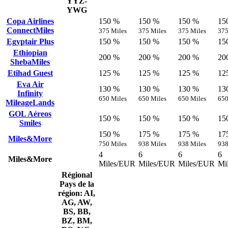
YYZ-
YWG
Copa Airlines
150 %
150 %
150 %
15
ConnectMiles
375 Miles
375 Miles
375 Miles
375
Egyptair Plus
150 %
150 %
150 %
15
Ethiopian
200 %
200 %
200 %
20
ShebaMiles
Etihad Guest
125 %
125 %
125 %
12
Eva Air
130 %
130 %
130 %
13
Infinity
650 Miles
650 Miles
650 Miles
650
MileageLands
GOL Aéreos
150 %
150 %
150 %
15
Smiles
150 %
175 %
175 %
17
Miles&More
750 Miles
938 Miles
938 Miles
938
4
6
6
6
Miles&More
Miles/EUR
Miles/EUR
Miles/EUR
Mi
Régional
Pays de la
région: AI,
AG, AW,
BS, BB,
BZ, BM,