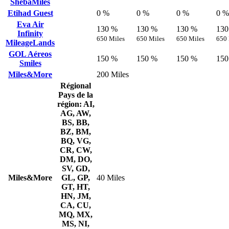
ShebaMiles
Etihad Guest
0 %
0 %
0 %
0 %
Eva Air
130 %
130 %
130 %
130
Infinity
650 Miles
650 Miles
650 Miles
650 
MileageLands
GOL Aéreos
150 %
150 %
150 %
150
Smiles
Miles&More
200 Miles
Régional
Pays de la
région: AI,
AG, AW,
BS, BB,
BZ, BM,
BQ, VG,
CR, CW,
DM, DO,
SV, GD,
Miles&More
GL, GP,
40 Miles
GT, HT,
HN, JM,
CA, CU,
MQ, MX,
MS, NI,