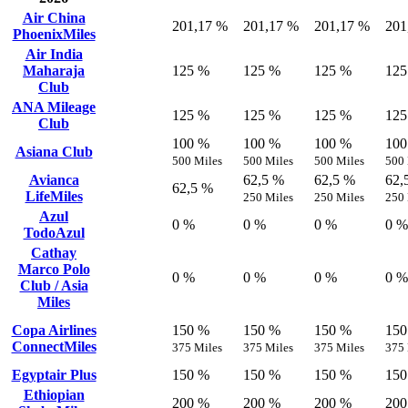
Air China
201,17 %
201,17 %
201,17 %
201
PhoenixMiles
Air India
Maharaja
125 %
125 %
125 %
125
Club
ANA Mileage
125 %
125 %
125 %
125
Club
100 %
100 %
100 %
100
Asiana Club
500 Miles
500 Miles
500 Miles
500 
Avianca
62,5 %
62,5 %
62,
62,5 %
LifeMiles
250 Miles
250 Miles
250 
Azul
0 %
0 %
0 %
0 %
TodoAzul
Cathay
Marco Polo
0 %
0 %
0 %
0 %
Club / Asia
Miles
Copa Airlines
150 %
150 %
150 %
150
ConnectMiles
375 Miles
375 Miles
375 Miles
375 
Egyptair Plus
150 %
150 %
150 %
150
Ethiopian
200 %
200 %
200 %
200