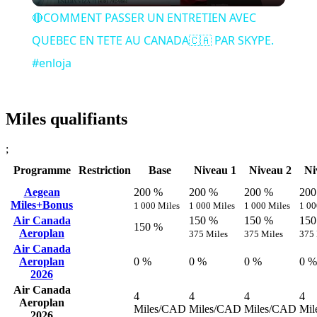
🔴COMMENT PASSER UN ENTRETIEN AVEC
QUEBEC EN TETE AU CANADA🇨🇦 PAR SKYPE.
#enloja
Miles qualifiants
;
Programme
Restriction
Base
Niveau 1
Niveau 2
Ni
Aegean
200 %
200 %
200 %
200
Miles+Bonus
1 000 Miles
1 000 Miles
1 000 Miles
1 00
Air Canada
150 %
150 %
150
150 %
Aeroplan
375 Miles
375 Miles
375 
Air Canada
Aeroplan
0 %
0 %
0 %
0 %
2026
Air Canada
4
4
4
4
Aeroplan
Miles/CAD
Miles/CAD
Miles/CAD
Mil
2026