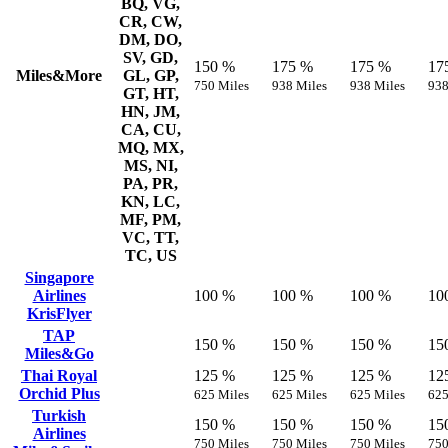
BQ, VG,
CR, CW,
DM, DO,
SV, GD,
150 %
175 %
175 %
17
Miles&More
GL, GP,
750 Miles
938 Miles
938 Miles
938
GT, HT,
HN, JM,
CA, CU,
MQ, MX,
MS, NI,
PA, PR,
KN, LC,
MF, PM,
VC, TT,
TC, US
Singapore
Airlines
100 %
100 %
100 %
10
KrisFlyer
TAP
150 %
150 %
150 %
15
Miles&Go
Thai Royal
125 %
125 %
125 %
12
Orchid Plus
625 Miles
625 Miles
625 Miles
625
Turkish
150 %
150 %
150 %
15
Airlines
750 Miles
750 Miles
750 Miles
750