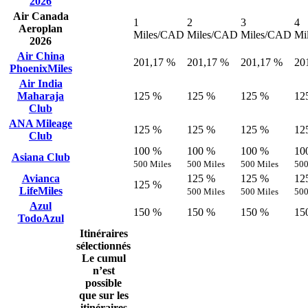
2026
Air Canada
1
2
3
4
Aeroplan
Miles/CAD
Miles/CAD
Miles/CAD
Mi
2026
Air China
201,17 %
201,17 %
201,17 %
20
PhoenixMiles
Air India
Maharaja
125 %
125 %
125 %
12
Club
ANA Mileage
125 %
125 %
125 %
12
Club
100 %
100 %
100 %
10
Asiana Club
500 Miles
500 Miles
500 Miles
500
Avianca
125 %
125 %
12
125 %
LifeMiles
500 Miles
500 Miles
500
Azul
150 %
150 %
150 %
15
TodoAzul
Itinéraires
sélectionnés
Le cumul
n’est
possible
que sur les
itinéraires