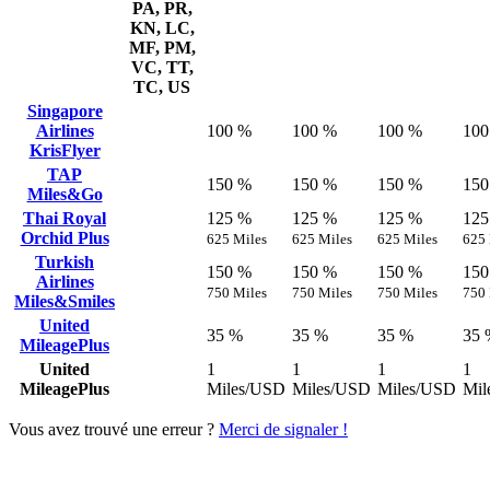
PA, PR,
KN, LC,
MF, PM,
VC, TT,
TC, US
Singapore
Airlines
100 %
100 %
100 %
100
KrisFlyer
TAP
150 %
150 %
150 %
150
Miles&Go
Thai Royal
125 %
125 %
125 %
125
Orchid Plus
625 Miles
625 Miles
625 Miles
625 
Turkish
150 %
150 %
150 %
150
Airlines
750 Miles
750 Miles
750 Miles
750 
Miles&Smiles
United
35 %
35 %
35 %
35 
MileagePlus
United
1
1
1
1
MileagePlus
Miles/USD
Miles/USD
Miles/USD
Mil
Vous avez trouvé une erreur ?
Merci de signaler !