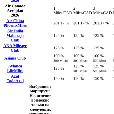
2026
Air Canada
1
2
3
Aeroplan
Miles/CAD
Miles/CAD
Miles/CAD
2026
Air China
201,17 %
201,17 %
201,17 %
PhoenixMiles
Air India
Maharaja
125 %
125 %
125 %
Club
ANA Mileage
125 %
125 %
125 %
Club
100 %
100 %
100 %
Asiana Club
500 Мили
500 Мили
500 Мили
Avianca
125 %
125 %
125 %
LifeMiles
500 Мили
500 Мили
Azul
150 %
150 %
150 %
TodoAzul
Выбранные
маршруты
Начисление
возможно
только на
следующих
маршрутах: