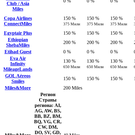
0 %
0 %
0 %
Club / Asia
Miles
Copa Airlines
150 %
150 %
150 %
ConnectMiles
375 Мили
375 Мили
375 Мили
Egyptair Plus
150 %
150 %
150 %
Ethiopian
200 %
200 %
200 %
ShebaMiles
Etihad Guest
0 %
0 %
0 %
Eva Air
130 %
130 %
130 %
Infinity
650 Мили
650 Мили
650 Мили
MileageLands
GOL Aéreos
150 %
150 %
150 %
Smiles
Miles&More
200 Miles
Регион
Страны
региона: AI,
AG, AW, BS,
BB, BZ, BM,
BQ, VG, CR,
CW, DM,
DO, SV, GD,