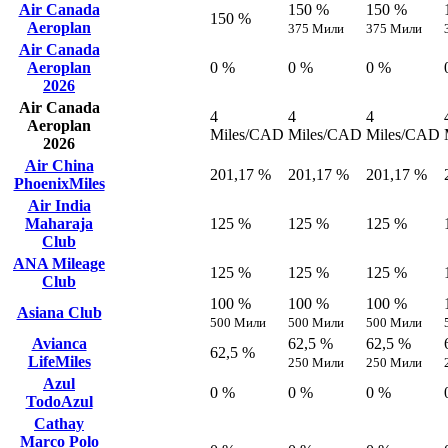
Air Canada
150 %
150 %
150 %
Aeroplan
375 Мили
375 Мили
Air Canada
Aeroplan
0 %
0 %
0 %
2026
Air Canada
4
4
4
Aeroplan
Miles/CAD
Miles/CAD
Miles/CAD
2026
Air China
201,17 %
201,17 %
201,17 %
PhoenixMiles
Air India
Maharaja
125 %
125 %
125 %
Club
ANA Mileage
125 %
125 %
125 %
Club
100 %
100 %
100 %
Asiana Club
500 Мили
500 Мили
500 Мили
Avianca
62,5 %
62,5 %
62,5 %
LifeMiles
250 Мили
250 Мили
Azul
0 %
0 %
0 %
TodoAzul
Cathay
Marco Polo