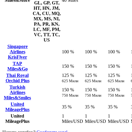
Miles&More
40 Miles
GL, GP, GT,
HT, HN, JM,
CA, CU, MQ,
MX, MS, NI,
PA, PR, KN,
LC, MF, PM,
VC, TT, TC,
US
Singapore
Airlines
100 %
100 %
100 %
KrisFlyer
TAP
150 %
150 %
150 %
Miles&Go
Thai Royal
125 %
125 %
125 %
Orchid Plus
625 Мили
625 Мили
625 Мили
Turkish
150 %
150 %
150 %
Airlines
750 Мили
750 Мили
750 Мили
Miles&Smiles
United
35 %
35 %
35 %
MileagePlus
United
1
1
1
MileagePlus
Miles/USD
Miles/USD
Miles/USD