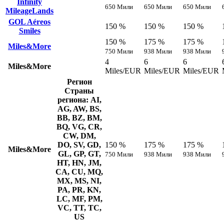
Infinity
650 Мили
650 Мили
650 Мили
MileageLands
GOL Aéreos
150 %
150 %
150 %
Smiles
150 %
175 %
175 %
Miles&More
750 Мили
938 Мили
938 Мили
4
6
6
Miles&More
Miles/EUR
Miles/EUR
Miles/EUR
Регион
Страны
региона: AI,
AG, AW, BS,
BB, BZ, BM,
BQ, VG, CR,
CW, DM,
DO, SV, GD,
150 %
175 %
175 %
Miles&More
GL, GP, GT,
750 Мили
938 Мили
938 Мили
HT, HN, JM,
CA, CU, MQ,
MX, MS, NI,
PA, PR, KN,
LC, MF, PM,
VC, TT, TC,
US