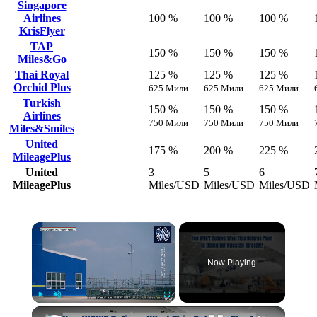
Singapore
Airlines
100 %
100 %
100 %
KrisFlyer
TAP
150 %
150 %
150 %
Miles&Go
Thai Royal
125 %
125 %
125 %
Orchid Plus
625 Мили
625 Мили
625 Мили
Turkish
150 %
150 %
150 %
Airlines
750 Мили
750 Мили
750 Мили
Miles&Smiles
United
175 %
200 %
225 %
MileagePlus
United
3
5
6
MileagePlus
Miles/USD
Miles/USD
Miles/USD
Now Playing
Play
Unmute
Fullscreen