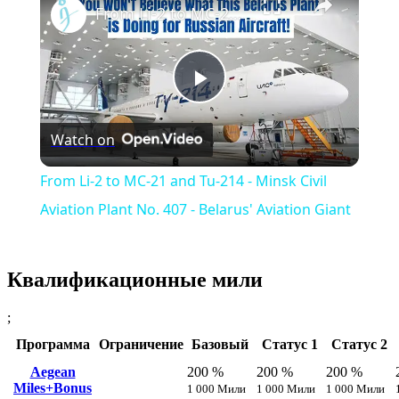
From Li-2 to MC-21 and Tu-214 - Minsk Civil Aviation Plant No. 407 - Belarus' Aviation Giant
Play
Watch on
Video
From Li-2 to MC-21 and Tu-214 - Minsk Civil
Aviation Plant No. 407 - Belarus' Aviation Giant
Квалификационные мили
;
Программа
Ограничение
Базовый
Статус 1
Статус 2
Aegean
200 %
200 %
200 %
Miles+Bonus
1 000 Мили
1 000 Мили
1 000 Мили