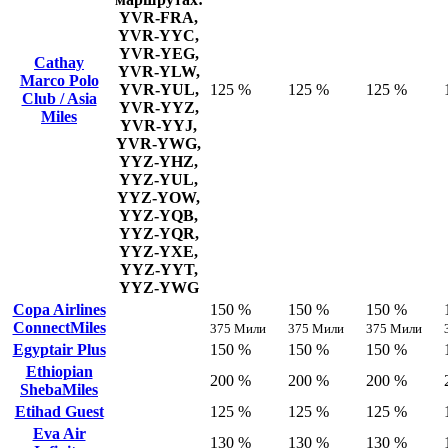
YVR-FRA,
YVR-YYC,
YVR-YEG,
Cathay
YVR-YLW,
Marco Polo
YVR-YUL,
125 %
125 %
125 %
Club / Asia
YVR-YYZ,
Miles
YVR-YYJ,
YVR-YWG,
YYZ-YHZ,
YYZ-YUL,
YYZ-YOW,
YYZ-YQB,
YYZ-YQR,
YYZ-YXE,
YYZ-YYT,
YYZ-YWG
Copa Airlines
150 %
150 %
150 %
ConnectMiles
375 Мили
375 Мили
375 Мили
Egyptair Plus
150 %
150 %
150 %
Ethiopian
200 %
200 %
200 %
ShebaMiles
Etihad Guest
125 %
125 %
125 %
Eva Air
130 %
130 %
130 %