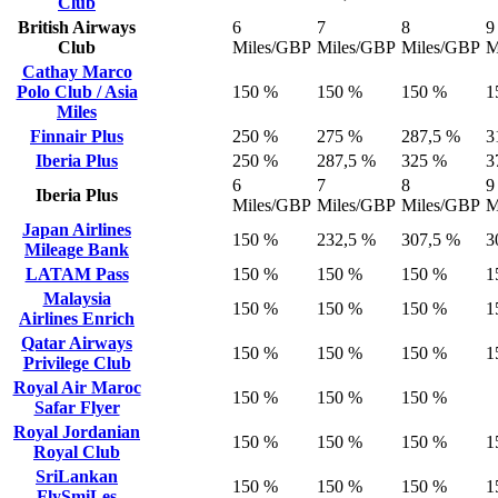
Club
British Airways
6
7
8
9
Club
Miles/GBP
Miles/GBP
Miles/GBP
M
Cathay Marco
Polo Club / Asia
150 %
150 %
150 %
1
Miles
Finnair Plus
250 %
275 %
287,5 %
3
Iberia Plus
250 %
287,5 %
325 %
3
6
7
8
9
Iberia Plus
Miles/GBP
Miles/GBP
Miles/GBP
M
Japan Airlines
150 %
232,5 %
307,5 %
3
Mileage Bank
LATAM Pass
150 %
150 %
150 %
1
Malaysia
150 %
150 %
150 %
1
Airlines Enrich
Qatar Airways
150 %
150 %
150 %
1
Privilege Club
Royal Air Maroc
150 %
150 %
150 %
Safar Flyer
Royal Jordanian
150 %
150 %
150 %
1
Royal Club
SriLankan
150 %
150 %
150 %
1
FlySmiLes