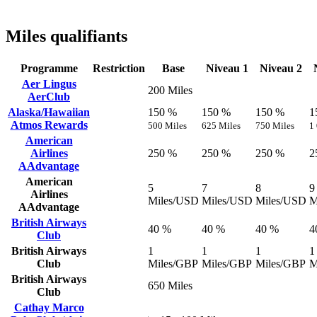
Miles qualifiants
Programme
Restriction
Base
Niveau 1
Niveau 2
Aer Lingus
200 Miles
AerClub
Alaska/Hawaiian
150 %
150 %
150 %
1
Atmos Rewards
500 Miles
625 Miles
750 Miles
1
American
Airlines
250 %
250 %
250 %
2
AAdvantage
American
5
7
8
9
Airlines
Miles/USD
Miles/USD
Miles/USD
M
AAdvantage
British Airways
40 %
40 %
40 %
4
Club
British Airways
1
1
1
1
Club
Miles/GBP
Miles/GBP
Miles/GBP
M
British Airways
650 Miles
Club
Cathay Marco