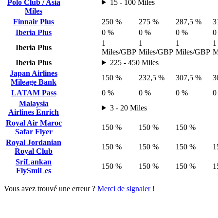
Polo Club / Asia
15 - 100 Miles
Miles
Finnair Plus
250 %
275 %
287,5 %
3
Iberia Plus
0 %
0 %
0 %
0
1
1
1
1
Iberia Plus
Miles/GBP
Miles/GBP
Miles/GBP
M
Iberia Plus
225 - 450 Miles
Japan Airlines
150 %
232,5 %
307,5 %
3
Mileage Bank
LATAM Pass
0 %
0 %
0 %
0
Malaysia
3 - 20 Miles
Airlines Enrich
Royal Air Maroc
150 %
150 %
150 %
Safar Flyer
Royal Jordanian
150 %
150 %
150 %
1
Royal Club
SriLankan
150 %
150 %
150 %
1
FlySmiLes
Vous avez trouvé une erreur ?
Merci de signaler !