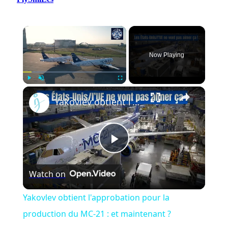
Now Playing
Play
Unmute
Fullscreen
Yakovlev obtient l'approbation pour la production du MC-21 : et maintenant ?
Play
Watch on
Video
Yakovlev obtient l'approbation pour la
production du MC-21 : et maintenant ?