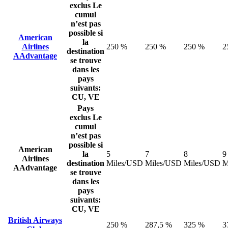
exclus
Le
cumul
n’est pas
possible si
American
la
Airlines
250 %
250 %
250 %
2
destination
AAdvantage
se trouve
dans les
pays
suivants:
CU, VE
Pays
exclus
Le
cumul
n’est pas
possible si
American
la
5
7
8
9
Airlines
destination
Miles/USD
Miles/USD
Miles/USD
M
AAdvantage
se trouve
dans les
pays
suivants:
CU, VE
British Airways
250 %
287,5 %
325 %
3