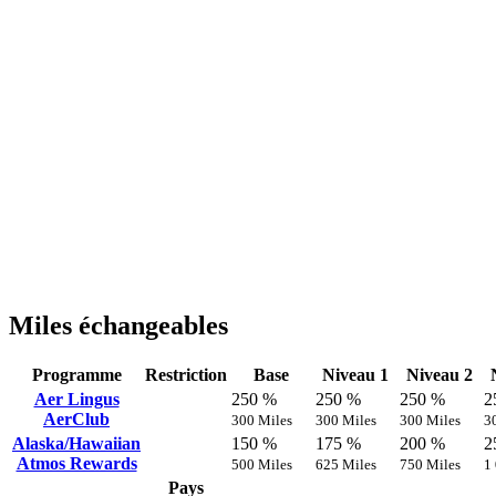
Miles échangeables
Programme
Restriction
Base
Niveau 1
Niveau 2
Aer Lingus
250 %
250 %
250 %
2
AerClub
300 Miles
300 Miles
300 Miles
3
Alaska/Hawaiian
150 %
175 %
200 %
2
Atmos Rewards
500 Miles
625 Miles
750 Miles
1
Pays