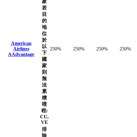
家
若
目
的
地
位
於
American
以
Airlines
250%
250%
250%
250%
下
AAdvantage
國
家
則
無
法
累
積
哩
程:
CU,
VE
排
除