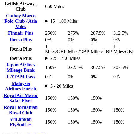
British Airways
650 Miles
Club
Cathay Marco
Polo Club / Asia
15 - 100 Miles
Miles
Finnair Plus
250%
275%
287.5%
312.5%
Iberia Plus
0%
0%
0%
0%
1
1
1
1
Iberia Plus
Miles/GBP
Miles/GBP
Miles/GBP
Miles/GB
Iberia Plus
225 - 450 Miles
Japan Airlines
150%
232.5%
307.5%
307.5%
Mileage Bank
LATAM Pass
0%
0%
0%
0%
Malaysia
3 - 20 Miles
Airlines Enrich
Royal Air Maroc
150%
150%
150%
Safar Flyer
Royal Jordanian
150%
150%
150%
150%
Royal Club
SriLankan
150%
150%
150%
150%
FlySmiLes