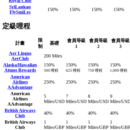
Royal Club
SriLankan
150%
150%
150%
150%
FlySmiLes
定級哩程
限
會員等級
會員等級
會員等級
計畫
基礎
制
1
2
3
Aer Lingus
200 Miles
AerClub
Alaska/Hawaiian
150%
150%
150%
150%
Atmos Rewards
500 哩程
625 哩程
750 哩程
1,000 哩程
American
Airlines
250%
250%
250%
250%
AAdvantage
American
5
7
8
9
Airlines
Miles/USD
Miles/USD
Miles/USD
Miles/US
AAdvantage
British Airways
40%
40%
40%
40%
Club
British Airways
1
1
1
1
Club
Miles/GBP
Miles/GBP
Miles/GBP
Miles/GB