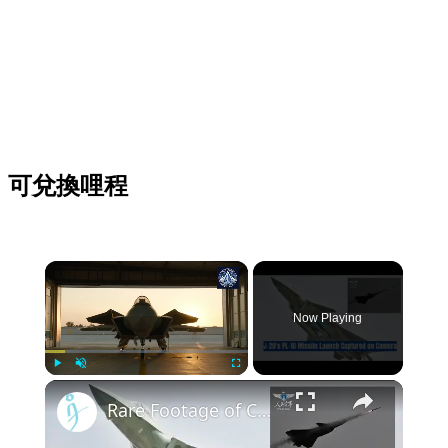
可兌換哩程
Now Playing
Play
Unmute
Fullscreen
Rare Footage of China's Cutting-Edge J-20's PL-10 Missile Launch Revealed