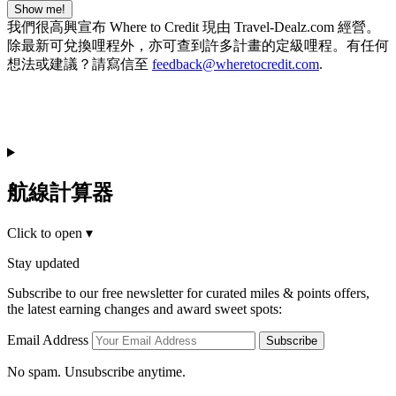
Show me!
我們很高興宣布 Where to Credit 現由 Travel-Dealz.com 經營。
除最新可兌換哩程外，亦可查到許多計畫的定級哩程。有任何
想法或建議？請寫信至
feedback@wheretocredit.com
.
航線計算器
Click to open
▾
Stay updated
Subscribe to our free newsletter for curated miles & points offers,
the latest earning changes and award sweet spots:
Email Address
Subscribe
No spam. Unsubscribe anytime.