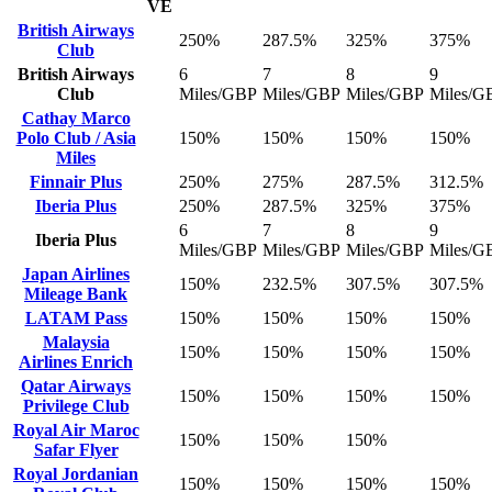
VE
British Airways
250%
287.5%
325%
375%
Club
British Airways
6
7
8
9
Club
Miles/GBP
Miles/GBP
Miles/GBP
Miles/G
Cathay Marco
Polo Club / Asia
150%
150%
150%
150%
Miles
Finnair Plus
250%
275%
287.5%
312.5%
Iberia Plus
250%
287.5%
325%
375%
6
7
8
9
Iberia Plus
Miles/GBP
Miles/GBP
Miles/GBP
Miles/G
Japan Airlines
150%
232.5%
307.5%
307.5%
Mileage Bank
LATAM Pass
150%
150%
150%
150%
Malaysia
150%
150%
150%
150%
Airlines Enrich
Qatar Airways
150%
150%
150%
150%
Privilege Club
Royal Air Maroc
150%
150%
150%
Safar Flyer
Royal Jordanian
150%
150%
150%
150%