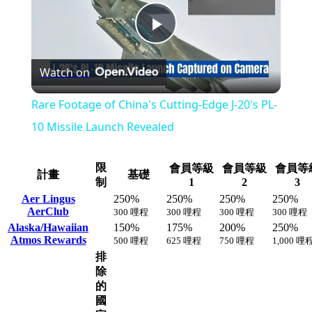
Play
Watch on
Video
Rare Footage of China's Cutting-Edge J-20's PL-
10 Missile Launch Revealed
限
會員等級
會員等級
會員等
計畫
基礎
制
1
2
3
Aer Lingus
250%
250%
250%
250%
AerClub
300 哩程
300 哩程
300 哩程
300 哩程
Alaska/Hawaiian
150%
175%
200%
250%
Atmos Rewards
500 哩程
625 哩程
750 哩程
1,000 哩
排
除
的
國