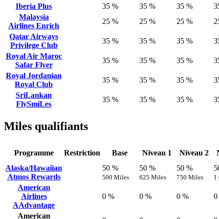
Iberia Plus
35 %
35 %
35 %
3
Malaysia
25 %
25 %
25 %
2
Airlines Enrich
Qatar Airways
35 %
35 %
35 %
3
Privilege Club
Royal Air Maroc
35 %
35 %
35 %
3
Safar Flyer
Royal Jordanian
35 %
35 %
35 %
3
Royal Club
SriLankan
35 %
35 %
35 %
3
FlySmiLes
Miles qualifiants
Programme
Restriction
Base
Niveau 1
Niveau 2
Alaska/Hawaiian
50 %
50 %
50 %
5
Atmos Rewards
500 Miles
625 Miles
750 Miles
1
American
Airlines
0 %
0 %
0 %
0
AAdvantage
American