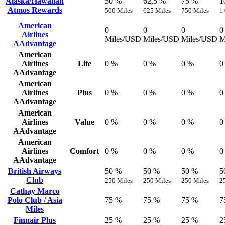
Alaska/Hawaiian
50 %
62,5 %
75 %
1
Atmos Rewards
500 Miles
625 Miles
750 Miles
1
American
0
0
0
0
Airlines
Miles/USD
Miles/USD
Miles/USD
M
AAdvantage
American
Airlines
Lite
0 %
0 %
0 %
0
AAdvantage
American
Airlines
Plus
0 %
0 %
0 %
0
AAdvantage
American
Airlines
Value
0 %
0 %
0 %
0
AAdvantage
American
Airlines
Comfort
0 %
0 %
0 %
0
AAdvantage
British Airways
50 %
50 %
50 %
5
Club
250 Miles
250 Miles
250 Miles
2
Cathay Marco
Polo Club / Asia
75 %
75 %
75 %
7
Miles
Finnair Plus
25 %
25 %
25 %
2