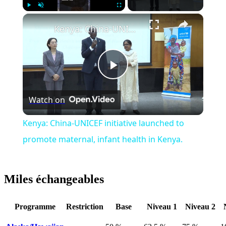
×
Play
Unmute
Fullscreen
Kenya: China-UNICEF initiative launched to promote maternal, infant health in Kenya.
Play
Watch on
Video
Kenya: China-UNICEF initiative launched to
promote maternal, infant health in Kenya.
Miles échangeables
Programme
Restriction
Base
Niveau 1
Niveau 2