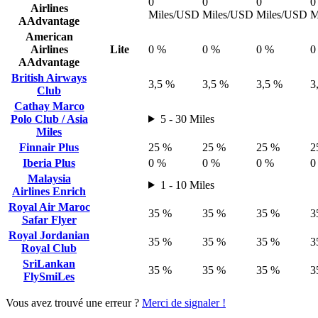
0
0
0
0
Airlines
Miles/USD
Miles/USD
Miles/USD
M
AAdvantage
American
Airlines
Lite
0 %
0 %
0 %
0
AAdvantage
British Airways
3,5 %
3,5 %
3,5 %
3
Club
Cathay Marco
Polo Club / Asia
5 - 30 Miles
Miles
Finnair Plus
25 %
25 %
25 %
2
Iberia Plus
0 %
0 %
0 %
0
Malaysia
1 - 10 Miles
Airlines Enrich
Royal Air Maroc
35 %
35 %
35 %
3
Safar Flyer
Royal Jordanian
35 %
35 %
35 %
3
Royal Club
SriLankan
35 %
35 %
35 %
3
FlySmiLes
Vous avez trouvé une erreur ?
Merci de signaler !