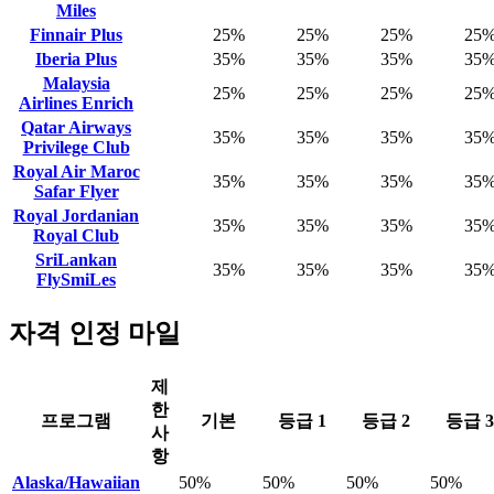
Miles
Finnair Plus
25%
25%
25%
25
Iberia Plus
35%
35%
35%
35
Malaysia
25%
25%
25%
25
Airlines Enrich
Qatar Airways
35%
35%
35%
35
Privilege Club
Royal Air Maroc
35%
35%
35%
35
Safar Flyer
Royal Jordanian
35%
35%
35%
35
Royal Club
SriLankan
35%
35%
35%
35
FlySmiLes
자격 인정 마일
제
한
프로그램
기본
등급 1
등급 2
등급 3
사
항
Alaska/Hawaiian
50%
50%
50%
50%