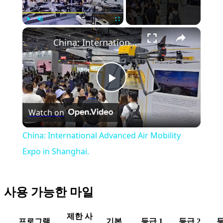
×
Play
Unmute
Fullscreen
China: International Advanced Air Mobility Expo in Shanghai.
Play
Watch on
Video
China: International Advanced Air Mobility
Expo in Shanghai.
사용 가능한 마일
제한 사
프로그램
기본
등급 1
등급 2
등