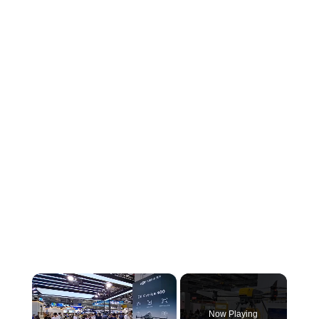
×
Now Playing