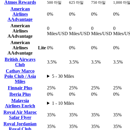
Atmos Rewards
500 마일
625 마일
750 마일
1,000 마
American
Airlines
0%
0%
0%
0%
AAdvantage
American
0
0
0
0
Airlines
Miles/USD
Miles/USD
Miles/USD
Miles/U
AAdvantage
American
Airlines
Lite
0%
0%
0%
0%
AAdvantage
British Airways
3.5%
3.5%
3.5%
3.5%
Club
Cathay Marco
Polo Club / Asia
5 - 30 Miles
Miles
Finnair Plus
25%
25%
25%
25%
Iberia Plus
0%
0%
0%
0%
Malaysia
1 - 10 Miles
Airlines Enrich
Royal Air Maroc
35%
35%
35%
35%
Safar Flyer
Royal Jordanian
35%
35%
35%
35%
Royal Club