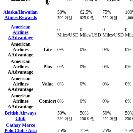
항
Alaska/Hawaiian
50%
62.5%
75%
10
Atmos Rewards
500 마일
625 마일
750 마일
1,0
American
0
0
0
0
Airlines
Miles/USD
Miles/USD
Miles/USD
Mil
AAdvantage
American
Airlines
Lite
0%
0%
0%
0%
AAdvantage
American
Airlines
Plus
0%
0%
0%
0%
AAdvantage
American
Airlines
Value
0%
0%
0%
0%
AAdvantage
American
Airlines
Comfort
0%
0%
0%
0%
AAdvantage
British Airways
50%
50%
50%
50
Club
250 마일
250 마일
250 마일
250
Cathay Marco
Polo Club / Asia
75%
75%
75%
75