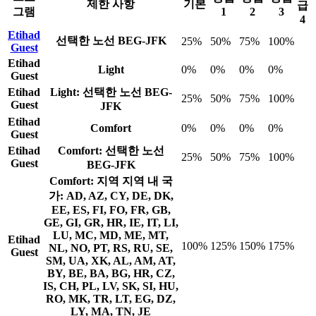
제한 사항
기본
급
그램
1
2
3
4
Etihad
선택한 노선
BEG-JFK
25%
50%
75%
100%
Guest
Etihad
Light
0%
0%
0%
0%
Guest
Etihad
Light: 선택한 노선
BEG-
25%
50%
75%
100%
Guest
JFK
Etihad
Comfort
0%
0%
0%
0%
Guest
Etihad
Comfort: 선택한 노선
25%
50%
75%
100%
Guest
BEG-JFK
Comfort: 지역
지역 내 국
가: AD, AZ, CY, DE, DK,
EE, ES, FI, FO, FR, GB,
GE, GI, GR, HR, IE, IT, LI,
LU, MC, MD, ME, MT,
Etihad
100%
125%
150%
175%
NL, NO, PT, RS, RU, SE,
Guest
SM, UA, XK, AL, AM, AT,
BY, BE, BA, BG, HR, CZ,
IS, CH, PL, LV, SK, SI, HU,
RO, MK, TR, LT, EG, DZ,
LY, MA, TN, JE