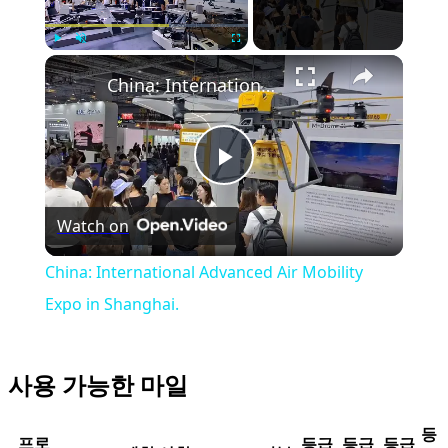
Play
Unmute
Fullscreen
China: International Advanced Air Mobility Expo in Shanghai.
Play
Watch on
Video
China: International Advanced Air Mobility
Expo in Shanghai.
사용 가능한 마일
등
프로
등급
등급
등급