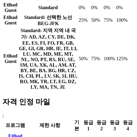
Etihad
Standard
0%
0%
0%
0%
Guest
Etihad
Standard: 선택한 노선
25%
50%
75%
100%
Guest
BEG-JFK
Standard: 지역
지역 내 국
가: AD, AZ, CY, DE, DK,
EE, ES, FI, FO, FR, GB,
GE, GI, GR, HR, IE, IT, LI,
LU, MC, MD, ME, MT,
Etihad
50%
75%
100%
125%
NL, NO, PT, RS, RU, SE,
Guest
SM, UA, XK, AL, AM, AT,
BY, BE, BA, BG, HR, CZ,
IS, CH, PL, LV, SK, SI, HU,
RO, MK, TR, LT, EG, DZ,
LY, MA, TN, JE
자격 인정 마일
;
기
등급
등급
등급
등급
프로그램
제한 사항
본
1
2
3
4
Etihad