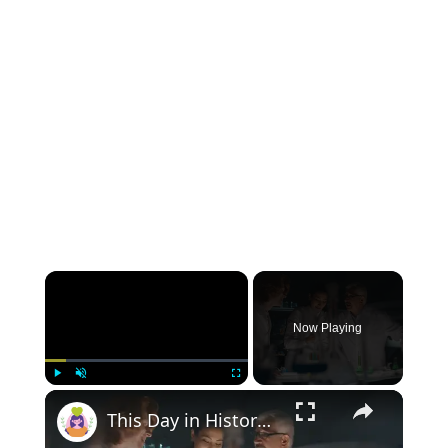
Now Playing
Play
Unmute
Fullscreen
This Day in History: December 23rd