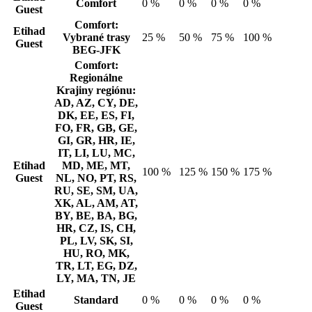
Comfort
0 %
0 %
0 %
0 %
Guest
Comfort:
Etihad
Vybrané trasy
25 %
50 %
75 %
100 %
Guest
BEG-JFK
Comfort:
Regionálne
Krajiny regiónu:
AD, AZ, CY, DE,
DK, EE, ES, FI,
FO, FR, GB, GE,
GI, GR, HR, IE,
IT, LI, LU, MC,
Etihad
MD, ME, MT,
100 %
125 %
150 %
175 %
Guest
NL, NO, PT, RS,
RU, SE, SM, UA,
XK, AL, AM, AT,
BY, BE, BA, BG,
HR, CZ, IS, CH,
PL, LV, SK, SI,
HU, RO, MK,
TR, LT, EG, DZ,
LY, MA, TN, JE
Etihad
Standard
0 %
0 %
0 %
0 %
Guest