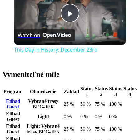
Play
Watch on
Video
This Day in History: December 23rd
Vymeniteľné míle
Status
Status
Status
Status
Program
Obmedzenie
Základ
1
2
3
4
Etihad
Vybrané trasy
25 %
50 %
75 %
100 %
Guest
BEG-JFK
Etihad
Light
0 %
0 %
0 %
0 %
Guest
Etihad
Light: Vybrané
25 %
50 %
75 %
100 %
Guest
trasy
BEG-JFK
Etihad