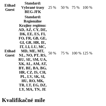
Standard:
Etihad
Vybrané trasy
25 %
50 %
75 %
100 %
Guest
BEG-JFK
Standard:
Regionálne
Krajiny regiónu:
AD, AZ, CY, DE,
DK, EE, ES, FI,
FO, FR, GB, GE,
GI, GR, HR, IE,
IT, LI, LU, MC,
Etihad
MD, ME, MT,
50 %
75 %
100 %
125 %
Guest
NL, NO, PT, RS,
RU, SE, SM, UA,
XK, AL, AM, AT,
BY, BE, BA, BG,
HR, CZ, IS, CH,
PL, LV, SK, SI,
HU, RO, MK,
TR, LT, EG, DZ,
LY, MA, TN, JE
Kvalifikačné míle