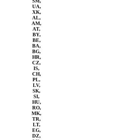
SM,
UA,
XK,
AL,
AM,
AT,
BY,
BE,
BA,
BG,
HR,
CZ,
IS,
CH,
PL,
LV,
SK,
SI,
HU,
RO,
MK,
TR,
LT,
EG,
DZ,