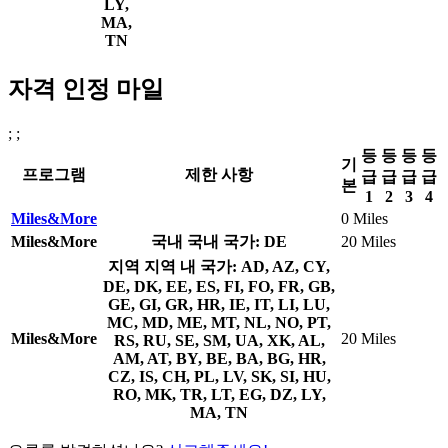
LY,
MA,
TN
자격 인정 마일
; ;
등
등
등
등
기
프로그램
제한 사항
급
급
급
급
본
1
2
3
4
Miles&More
0 Miles
Miles&More
국내
국내 국가: DE
20 Miles
지역
지역 내 국가: AD, AZ, CY,
DE, DK, EE, ES, FI, FO, FR, GB,
GE, GI, GR, HR, IE, IT, LI, LU,
MC, MD, ME, MT, NL, NO, PT,
Miles&More
20 Miles
RS, RU, SE, SM, UA, XK, AL,
AM, AT, BY, BE, BA, BG, HR,
CZ, IS, CH, PL, LV, SK, SI, HU,
RO, MK, TR, LT, EG, DZ, LY,
MA, TN