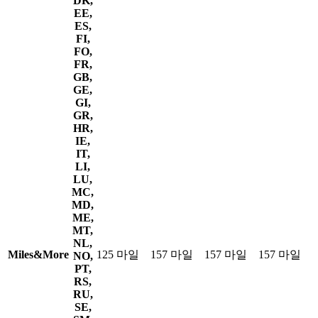
DK,
EE,
ES,
FI,
FO,
FR,
GB,
GE,
GI,
GR,
HR,
IE,
IT,
LI,
LU,
MC,
MD,
ME,
MT,
NL,
Miles&More
125 마일
157 마일
157 마일
157 마일
NO,
PT,
RS,
RU,
SE,