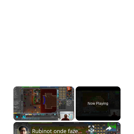
Now Playing
Play
Unmute
Fullscreen
Rubinot onde fazer a Task de Oramond