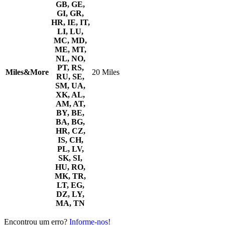
GB, GE,
GI, GR,
HR, IE, IT,
LI, LU,
MC, MD,
ME, MT,
NL, NO,
PT, RS,
Miles&More
20 Miles
RU, SE,
SM, UA,
XK, AL,
AM, AT,
BY, BE,
BA, BG,
HR, CZ,
IS, CH,
PL, LV,
SK, SI,
HU, RO,
MK, TR,
LT, EG,
DZ, LY,
MA, TN
Encontrou um erro?
Informe-nos!