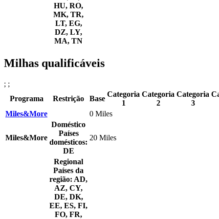
HU, RO,
MK, TR,
LT, EG,
DZ, LY,
MA, TN
Milhas qualificáveis
; ;
Categoria
Categoria
Categoria
Ca
Programa
Restrição
Base
1
2
3
Miles&More
0 Miles
Doméstico
Países
Miles&More
20 Miles
domésticos:
DE
Regional
Países da
região: AD,
AZ, CY,
DE, DK,
EE, ES, FI,
FO, FR,