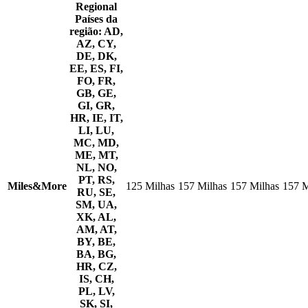
Regional
Países da
região: AD,
AZ, CY,
DE, DK,
EE, ES, FI,
FO, FR,
GB, GE,
GI, GR,
HR, IE, IT,
LI, LU,
MC, MD,
ME, MT,
NL, NO,
PT, RS,
Miles&More
125 Milhas
157 Milhas
157 Milhas
157 M
RU, SE,
SM, UA,
XK, AL,
AM, AT,
BY, BE,
BA, BG,
HR, CZ,
IS, CH,
PL, LV,
SK, SI,