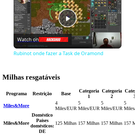
Play
Watch on
Video
Rubinot onde fazer a Task de Oramond
Milhas resgatáveis
Categoria
Categoria
Cate
Programa
Restrição
Base
1
2
4
5
5
5
Miles&More
Miles/EUR
Miles/EUR
Miles/EUR
Mile
Doméstico
Países
Miles&More
125 Milhas
157 Milhas
157 Milhas
157 M
domésticos:
DE