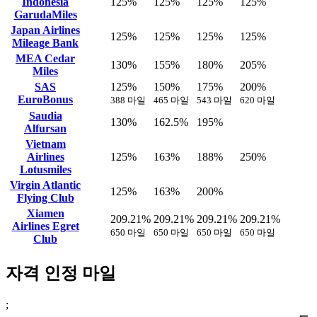
Indonesia
125%
125%
125%
125%
GarudaMiles
Japan Airlines
125%
125%
125%
125%
Mileage Bank
MEA Cedar
130%
155%
180%
205%
Miles
SAS
125%
150%
175%
200%
EuroBonus
388 마일
465 마일
543 마일
620 마일
Saudia
130%
162.5%
195%
Alfursan
Vietnam
Airlines
125%
163%
188%
250%
Lotusmiles
Virgin Atlantic
125%
163%
200%
Flying Club
Xiamen
209.21%
209.21%
209.21%
209.21%
Airlines Egret
650 마일
650 마일
650 마일
650 마일
Club
자격 인정 마일
;