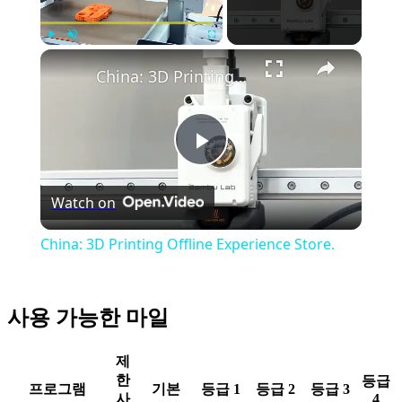
×
Play
Unmute
Fullscreen
China: 3D Printing Offline Experience Store.
Play
Watch on
Video
China: 3D Printing Offline Experience Store.
사용 가능한 마일
제
한
등급
프로그램
기본
등급 1
등급 2
등급 3
사
4