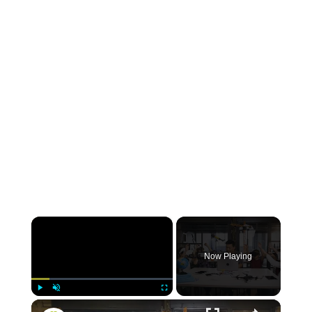
×
Now Playing
×
Play
Unmute
Fullscreen