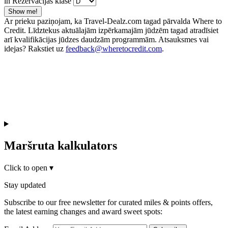
in Rezervācijas klase
Show me!
Ar prieku paziņojam, ka Travel-Dealz.com tagad pārvalda Where to
Credit. Līdztekus aktuālajām izpērkamajām jūdzēm tagad atradīsiet
arī kvalifikācijas jūdzes daudzām programmām. Atsauksmes vai
idejas? Rakstiet uz
feedback@wheretocredit.com
.
Maršruta kalkulators
Click to open
▾
Stay updated
Subscribe to our free newsletter for curated miles & points offers,
the latest earning changes and award sweet spots: