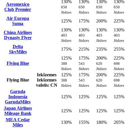
130%
130%
130%
130%
Aeromexico
650
650
650
650
Club Premier
Jūdzes
Jūdzes
Jūdzes
Jūdzes
Air Europa
125%
175%
200%
225%
Suma
130%
130%
130%
130%
China Airlines
403
403
403
403
Dynasty Flyer
Jūdzes
Jūdzes
Jūdzes
Jūdzes
Delta
175%
215%
235%
255%
SkyMiles
125%
175%
200%
225%
Flying Blue
388
543
620
698
Jūdzes
Jūdzes
Jūdzes
Jūdzes
Iekšzemes
125%
175%
200%
225%
Flying Blue
Iekšzemes
388
543
620
698
valstis: CN
Jūdzes
Jūdzes
Jūdzes
Jūdzes
Garuda
Indonesia
125%
125%
125%
125%
GarudaMiles
Japan Airlines
125%
125%
125%
125%
Mileage Bank
MEA Cedar
130%
155%
180%
205%
Miles