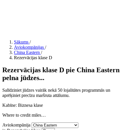
Sākums
/
Aviokompānijas
/
China Eastern
/
Rezervācijas klase D
Rezervācijas klase D pie China Eastern
pelna jūdzes...
Salīdziniet jūdzes vairāk nekā 50 lojalitātes programmās un
aprēķiniet precīzu maršruta attālumu.
Kabīne: Biznesa klase
Where to credit miles…
Aviokompānija