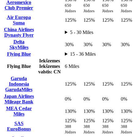
Aeromexico
650
650
650
650
Club Premier
Jūdzes
Jūdzes
Jūdzes
Jūdzes
Air Europa
125%
125%
125%
125%
Suma
China Airlines
5 - 30 Miles
Dynasty Flyer
Delta
30%
30%
30%
30%
SkyMiles
Flying Blue
15 - 36 Miles
Iekšzemes
Flying Blue
Iekšzemes
6 Miles
valstis: CN
Garuda
Indonesia
125%
125%
125%
125%
GarudaMiles
Japan Airlines
0%
0%
0%
0%
Mileage Bank
MEA Cedar
130%
130%
130%
130%
Miles
125%
125%
125%
125%
SAS
388
388
388
388
EuroBonus
Jūdzes
Jūdzes
Jūdzes
Jūdzes