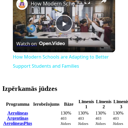
How Modern Schools are Adapting to Better Support Students and Families
Play
Watch on
Video
How Modern Schools are Adapting to Better
Support Students and Families
Izpērkamās jūdzes
Līmenis
Līmenis
Līmeni
Programma
Ierobežojums
Bāze
1
2
3
Aerolíneas
130%
130%
130%
130%
Argentinas
403
403
403
403
AerolíneasPlus
Jūdzes
Jūdzes
Jūdzes
Jūdzes