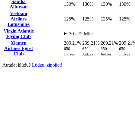
Saudia
130%
130%
130%
130%
Alfursan
Vietnam
Airlines
125%
125%
125%
125%
Lotusmiles
Virgin Atlantic
30 - 75 Miles
Flying Club
Xiamen
209,21%
209,21%
209,21%
209,21
Airlines Egret
650
650
650
650
Club
Jūdzes
Jūdzes
Jūdzes
Jūdzes
Atradāt kļūdu?
Lūdzu, ziņojiet!