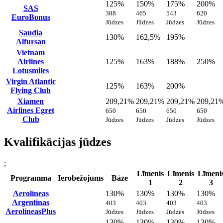
125%
150%
175%
200%
SAS
388
465
543
620
EuroBonus
Jūdzes
Jūdzes
Jūdzes
Jūdzes
Saudia
130%
162,5%
195%
Alfursan
Vietnam
Airlines
125%
163%
188%
250%
Lotusmiles
Virgin Atlantic
125%
163%
200%
Flying Club
Xiamen
209,21%
209,21%
209,21%
209,21
Airlines Egret
650
650
650
650
Club
Jūdzes
Jūdzes
Jūdzes
Jūdzes
Kvalifikācijas jūdzes
;
Līmenis
Līmenis
Līmeni
Programma
Ierobežojums
Bāze
1
2
3
Aerolíneas
130%
130%
130%
130%
Argentinas
403
403
403
403
AerolíneasPlus
Jūdzes
Jūdzes
Jūdzes
Jūdzes
130%
130%
130%
130%