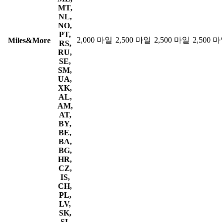
MT,
NL,
NO,
PT,
2,000 마일
2,500 마일
2,500 마일
2,500 
Miles&More
RS,
RU,
SE,
SM,
UA,
XK,
AL,
AM,
AT,
BY,
BE,
BA,
BG,
HR,
CZ,
IS,
CH,
PL,
LV,
SK,
SI,