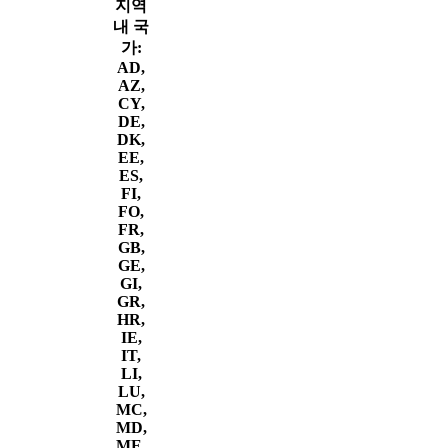
지역
내 국
가:
AD,
AZ,
CY,
DE,
DK,
EE,
ES,
FI,
FO,
FR,
GB,
GE,
GI,
GR,
HR,
IE,
IT,
LI,
LU,
MC,
MD,
ME,