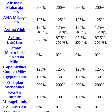
Air India
Maharaja
200%
200%
200%
200%
Club
ANA Mileage
125%
125%
125%
125%
Club
125%
125%
125%
125%
Asiana Club
500 마일
500 마일
500 마일
500 마일
Avianca
87.5%
87.5%
87.5%
87.5%
LifeMiles
250 마일
250 마일
250 마일
Cathay
Marco Polo
0%
0%
0%
0%
Club / Asia
Miles
Copa Airlines
125%
125%
125%
125%
ConnectMiles
Egyptair Plus
150%
150%
150%
150%
Ethiopian
200%
200%
200%
200%
ShebaMiles
Eva Air
Infinity
130%
130%
130%
130%
MileageLands
LATAM Pass
0%
0%
0%
0%