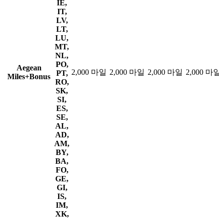
IE,
IT,
LV,
LT,
LU,
MT,
NL,
PO,
Aegean
2,000 마일
2,000 마일
2,000 마일
2,000 마
PT,
Miles+Bonus
RO,
SK,
SI,
ES,
SE,
AL,
AD,
AM,
BY,
BA,
FO,
GE,
GI,
IS,
IM,
XK,