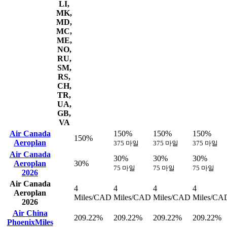
LI,
MK,
MD,
MC,
ME,
NO,
RU,
SM,
RS,
CH,
TR,
UA,
GB,
VA
Air Canada
150%
150%
150%
150%
Aeroplan
375 마일
375 마일
375 마일
Air Canada
30%
30%
30%
Aeroplan
30%
75 마일
75 마일
75 마일
2026
Air Canada
4
4
4
4
Aeroplan
Miles/CAD
Miles/CAD
Miles/CAD
Miles/CA
2026
Air China
209.22%
209.22%
209.22%
209.22%
PhoenixMiles