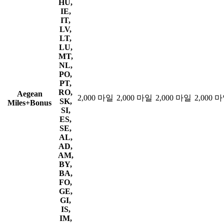
HU,
IE,
IT,
LV,
LT,
LU,
MT,
NL,
PO,
PT,
RO,
Aegean
2,000 마일
2,000 마일
2,000 마일
2,000 
SK,
Miles+Bonus
SI,
ES,
SE,
AL,
AD,
AM,
BY,
BA,
FO,
GE,
GI,
IS,
IM,