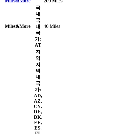
Miles&More
200 Miles
국
내
국
Miles&More
40 Miles
내
국
가:
AT
지
역
지
역
내
국
가:
AD,
AZ,
CY,
DE,
DK,
EE,
ES,
FI,