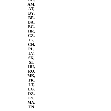
AM,
AT,
BY,
BE,
BA,
BG,
HR,
CZ,
IS,
CH,
PL,
LV,
SK,
SI,
HU,
RO,
MK,
TR,
LT,
EG,
DZ,
LY,
MA,
TN