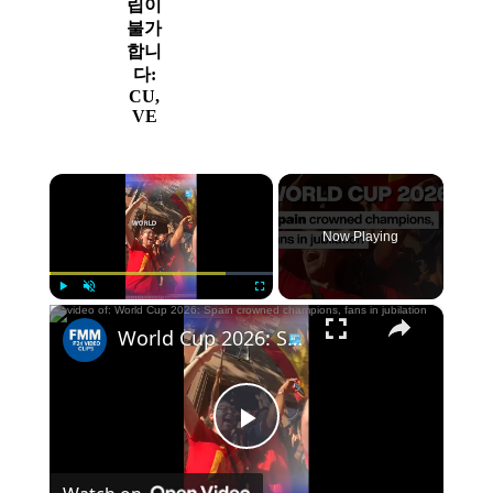
립이
불가
합니
다:
CU,
VE
×
Now Playing
×
Play
Unmute
Fullscreen
World Cup 2026: Spain crowned champions, fans in jubilation
Play