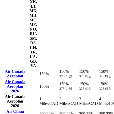
XK,
LI,
MK,
MD,
MC,
ME,
NO,
RU,
SM,
RS,
CH,
TR,
UA,
GB,
VA
Air Canada
150%
150%
150%
150%
Aeroplan
375 마일
375 마일
375 마일
Air Canada
150%
150%
150%
Aeroplan
150%
375 마일
375 마일
375 마일
2026
Air Canada
1
2
3
4
Aeroplan
Miles/CAD
Miles/CAD
Miles/CAD
Miles/C
2026
Air China
209.22%
209.22%
209.22%
209.22%