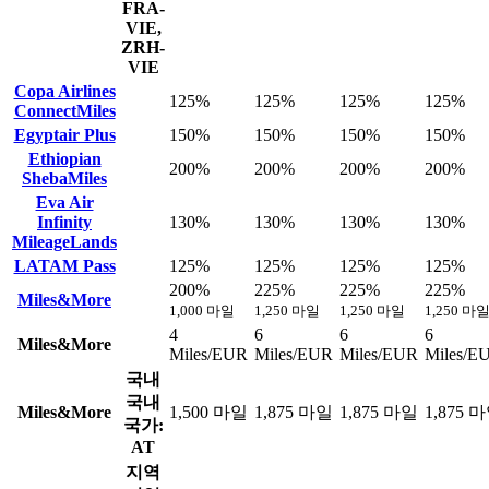
FRA-
VIE,
ZRH-
VIE
Copa Airlines
125%
125%
125%
125%
ConnectMiles
Egyptair Plus
150%
150%
150%
150%
Ethiopian
200%
200%
200%
200%
ShebaMiles
Eva Air
Infinity
130%
130%
130%
130%
MileageLands
LATAM Pass
125%
125%
125%
125%
200%
225%
225%
225%
Miles&More
1,000 마일
1,250 마일
1,250 마일
1,250 마
4
6
6
6
Miles&More
Miles/EUR
Miles/EUR
Miles/EUR
Miles/E
국내
국내
Miles&More
1,500 마일
1,875 마일
1,875 마일
1,875 
국가:
AT
지역