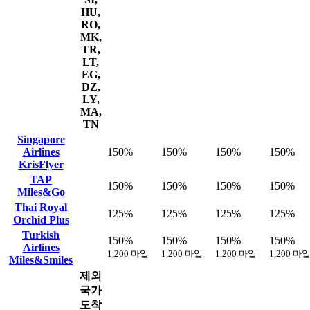
HU,
RO,
MK,
TR,
LT,
EG,
DZ,
LY,
MA,
TN
Singapore
Airlines
150%
150%
150%
150%
KrisFlyer
TAP
150%
150%
150%
150%
Miles&Go
Thai Royal
125%
125%
125%
125%
Orchid Plus
Turkish
150%
150%
150%
150%
Airlines
1,200 마일
1,200 마일
1,200 마일
1,200 마
Miles&Smiles
제외
국가
도착