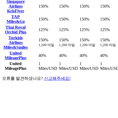
Singapore
Airlines
150%
150%
150%
150%
KrisFlyer
TAP
150%
150%
150%
150%
Miles&Go
Thai Royal
125%
125%
125%
125%
Orchid Plus
Turkish
150%
150%
150%
150%
Airlines
1,200 마일
1,200 마일
1,200 마일
1,200 마일
Miles&Smiles
United
40%
40%
40%
40%
MileagePlus
United
1
1
1
1
MileagePlus
Miles/USD
Miles/USD
Miles/USD
Miles/US
오류를 발견하셨나요?
신고해주세요!