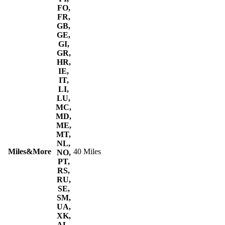
FO,
FR,
GB,
GE,
GI,
GR,
HR,
IE,
IT,
LI,
LU,
MC,
MD,
ME,
MT,
NL,
Miles&More
40 Miles
NO,
PT,
RS,
RU,
SE,
SM,
UA,
XK,
AL,