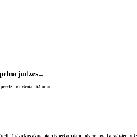
pelna jūdzes...
 precīzu maršruta attālumu.
edit. Līdztekus aktuālajām izpērkamajām jūdzēm tagad atradīsiet arī 