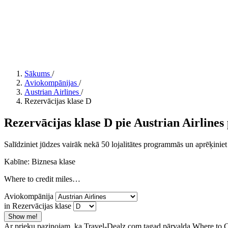
Sākums
/
Aviokompānijas
/
Austrian Airlines
/
Rezervācijas klase D
Rezervācijas klase D pie Austrian Airlines 
Salīdziniet jūdzes vairāk nekā 50 lojalitātes programmās un aprēķiniet
Kabīne: Biznesa klase
Where to credit miles…
Aviokompānija
in Rezervācijas klase
Show me!
Ar prieku paziņojam, ka Travel-Dealz.com tagad pārvalda Where to Cr