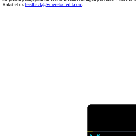
Rakstiet uz
feedback@wheretocredit.com
.