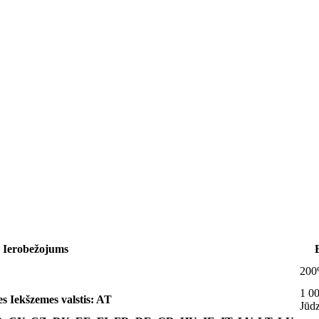
Ierobežojums
20
1 0
es
Iekšzemes valstis: AT
Jūd