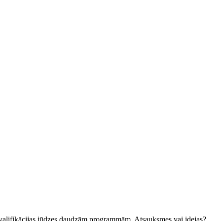
kvalifikācijas jūdzes daudzām programmām. Atsauksmes vai idejas?