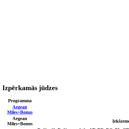
Izpērkamās jūdzes
Programma
Aegean
Miles+Bonus
Aegean
Iekšzem
Miles+Bonus