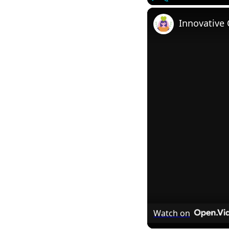
Play
Unmute
Innovative 
Watch on