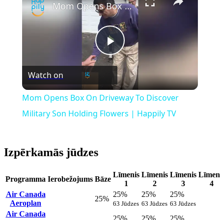
Mom Opens Box On Driveway To Discover Military Son Holding Flowers | Happily TV
Play
Watch on
Video
Mom Opens Box On Driveway To Discover
Military Son Holding Flowers | Happily TV
Izpērkamās jūdzes
Līmenis
Līmenis
Līmenis
Līmen
Programma
Ierobežojums
Bāze
1
2
3
4
Air Canada
25%
25%
25%
25%
Aeroplan
63 Jūdzes
63 Jūdzes
63 Jūdzes
Air Canada
25%
25%
25%