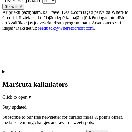
in Rezervācijas klase
Show me!
Ar prieku paziņojam, ka Travel-Dealz.com tagad pārvalda Where to
Credit. Līdztekus aktuālajām izpērkamajām jūdzēm tagad atradīsiet
arī kvalifikācijas jūdzes daudzām programmām. Atsauksmes vai
idejas? Rakstiet uz
feedback@wheretocredit.com
.
Maršruta kalkulators
Click to open
▾
Stay updated
Subscribe to our free newsletter for curated miles & points offers,
the latest earning changes and award sweet spots: