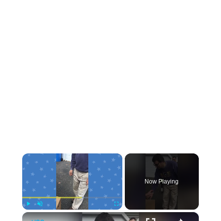
×
Now Playing
×
Play
Unmute
Fullscreen