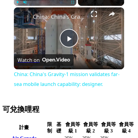
Play
Unmute
Fullscreen
China: China's Gravity-1 mission validates far-sea mobile launch capability: designer.
Play
Watch on
Video
China: China's Gravity-1 mission validates far-
sea mobile launch capability: designer.
可兌換哩程
限
基
會員等
會員等
會員等
會員等
計畫
制
礎
級 1
級 2
級 3
級 4