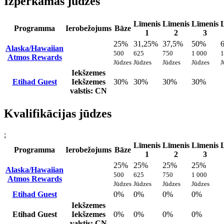
Izpērkamās jūdzes
Līmenis
Līmenis
Līmenis
Programma
Ierobežojums
Bāze
1
2
3
25%
31,25%
37,5%
50%
Alaska/Hawaiian
500
625
750
1 000
1
Atmos Rewards
Jūdzes
Jūdzes
Jūdzes
Jūdzes
J
Iekšzemes
Etihad Guest
Iekšzemes
30%
30%
30%
30%
valstis: CN
Kvalifikācijas jūdzes
;
Līmenis
Līmenis
Līmenis
Programma
Ierobežojums
Bāze
1
2
3
25%
25%
25%
25%
Alaska/Hawaiian
500
625
750
1 000
Atmos Rewards
Jūdzes
Jūdzes
Jūdzes
Jūdzes
Etihad Guest
0%
0%
0%
0%
Iekšzemes
Etihad Guest
Iekšzemes
0%
0%
0%
0%
valstis: CN