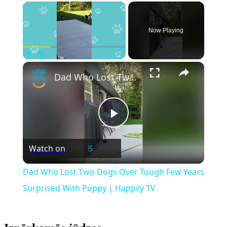
Now Playing
Play
Unmute
Fullscreen
Dad Who Lost Two Dogs Over Tough Few Years Surprised With Puppy | Happily TV
Play
Watch on
Video
Dad Who Lost Two Dogs Over Tough Few Years
Surprised With Puppy | Happily TV