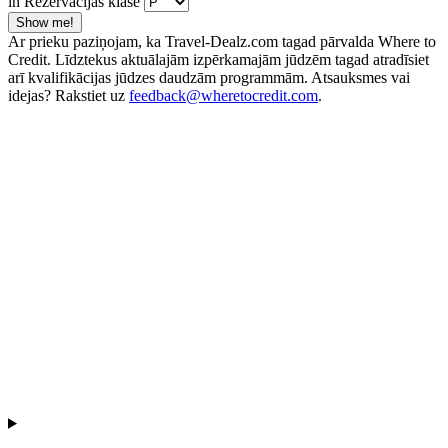
in Rezervācijas klase
Show me!
Ar prieku paziņojam, ka Travel-Dealz.com tagad pārvalda Where to
Credit. Līdztekus aktuālajām izpērkamajām jūdzēm tagad atradīsiet
arī kvalifikācijas jūdzes daudzām programmām. Atsauksmes vai
idejas? Rakstiet uz
feedback@wheretocredit.com
.