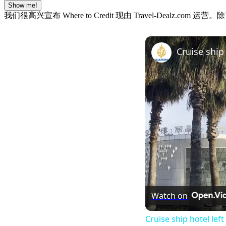
Show me!
我们很高兴宣布 Where to Credit 现由 Travel-De
Cruise ship 
Watch on
Cruise ship hotel left