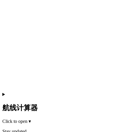
航线计算器
Click to open
▾
Stay updated