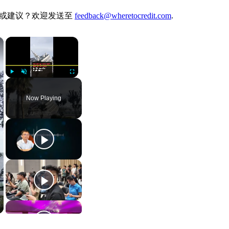
。有想法或建议？欢迎发送至
feedback@wheretocredit.com
.
×
×
Play
Unmute
Fullscreen
Now Playing