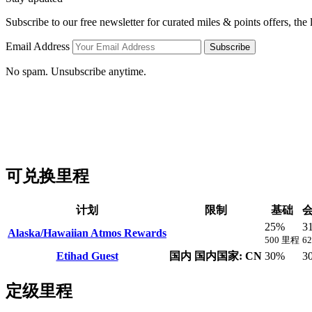
Subscribe to our free newsletter for curated miles & points offers, the
Email Address
Subscribe
No spam. Unsubscribe anytime.
可兑换里程
计划
限制
基础
会
25%
3
Alaska/Hawaiian Atmos Rewards
500 里程
6
Etihad Guest
国内
国内国家: CN
30%
3
定级里程