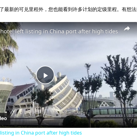
alz.com 运营。除了最新的可兑里程外，您也能看到许多计划的定级里程
hotel left listing in China port after high tides
Play
Video
 listing in China port after high tides