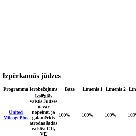
Izpērkamās jūdzes
Programma
Ierobežojums
Bāze
Līmenis 1
Līmenis 2
Līm
Izslēgtās
valstis
Jūdzes
nevar
United
nopelnīt, ja
100%
100%
100%
10
MileagePlus
galamērķis
atrodas šādās
valstīs: CU,
VE