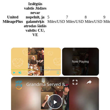
Izslēgtās
valstis
Jūdzes
nevar
United
nopelnīt, ja
5
7
8
9
MileagePlus
galamērķis
Miles/USD
Miles/USD
Miles/USD
Mil
atrodas šādās
valstīs: CU,
VE
Now Playing
Play
Unmute
Fullscreen
Grandma Served 88th Birthday Meal By Grandchild She's Not Seen in 11 Years | Happily TV
Play