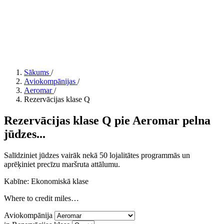
Sākums
/
Aviokompānijas
/
Aeromar
/
Rezervācijas klase Q
Rezervācijas klase Q pie Aeromar pelna
jūdzes...
Salīdziniet jūdzes vairāk nekā 50 lojalitātes programmās un
aprēķiniet precīzu maršruta attālumu.
Kabīne: Ekonomiskā klase
Where to credit miles…
Aviokompānija