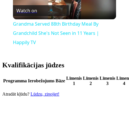
Watch on
Video
Grandma Served 88th Birthday Meal By
Grandchild She's Not Seen in 11 Years |
Happily TV
Kvalifikācijas jūdzes
Līmenis
Līmenis
Līmenis
Līmen
Programma
Ierobežojums
Bāze
1
2
3
4
Atradāt kļūdu?
Lūdzu, ziņojiet!