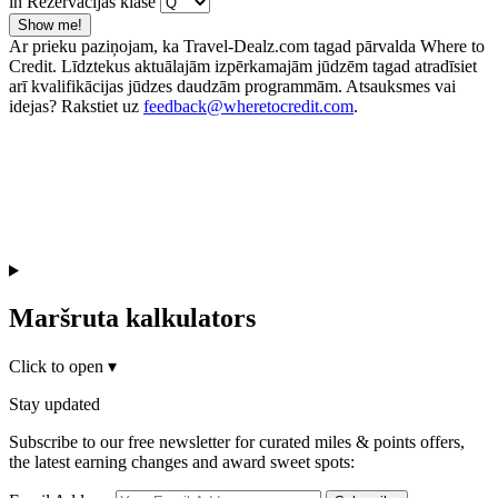
in Rezervācijas klase
Show me!
Ar prieku paziņojam, ka Travel-Dealz.com tagad pārvalda Where to
Credit. Līdztekus aktuālajām izpērkamajām jūdzēm tagad atradīsiet
arī kvalifikācijas jūdzes daudzām programmām. Atsauksmes vai
idejas? Rakstiet uz
feedback@wheretocredit.com
.
Maršruta kalkulators
Click to open
▾
Stay updated
Subscribe to our free newsletter for curated miles & points offers,
the latest earning changes and award sweet spots: