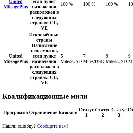
United
если пункт
100 %
100 %
100 %
1
MileagePlus
назначения
расположен в
следующих
странах: CU,
VE
Исключённые
страны
Начисление
невозможно,
United
если пункт
5
7
8
9
MileagePlus
назначения
Miles/USD
Miles/USD
Miles/USD
Mi
расположен в
следующих
странах: CU,
VE
Квалификационные мили
Статус
Статус
Статус
Ст
Программа
Ограничение
Базовый
1
2
3
Нашли ошибку?
Сообщите нам!