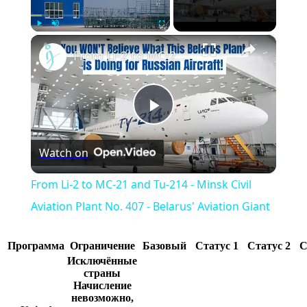
×
Play
Unmute
Fullscreen
From Li-2 to MC-21 and Tu-214 - Minsk Civil Aviation Plant No. 407 - Belarus' Aviation Giant
Play
Watch on
Video
From Li-2 to MC-21 and Tu-214 - Minsk Civil
Aviation Plant No. 407 - Belarus' Aviation Giant
Программа
Ограничение
Базовый
Статус 1
Статус 2
С
Исключённые
страны
Начисление
невозможно,