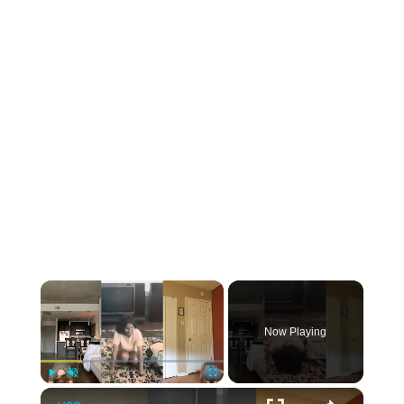
×
Now Playing
×
Play
Unmute
Fullscreen