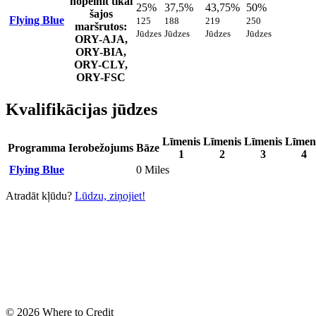
nopelnīt tikai
25%
37,5%
43,75%
50%
šajos
Flying Blue
125
188
219
250
maršrutos:
Jūdzes
Jūdzes
Jūdzes
Jūdzes
ORY-AJA,
ORY-BIA,
ORY-CLY,
ORY-FSC
Kvalifikācijas jūdzes
Līmenis
Līmenis
Līmenis
Līmen
Programma
Ierobežojums
Bāze
1
2
3
4
Flying Blue
0 Miles
Atradāt kļūdu?
Lūdzu, ziņojiet!
© 2026 Where to Credit