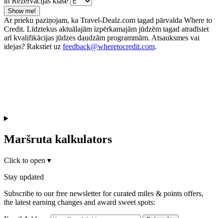
in Rezervācijas klase
Show me!
Ar prieku paziņojam, ka Travel-Dealz.com tagad pārvalda Where to
Credit. Līdztekus aktuālajām izpērkamajām jūdzēm tagad atradīsiet
arī kvalifikācijas jūdzes daudzām programmām. Atsauksmes vai
idejas? Rakstiet uz
feedback@wheretocredit.com
.
Maršruta kalkulators
Click to open
▾
Stay updated
Subscribe to our free newsletter for curated miles & points offers,
the latest earning changes and award sweet spots: