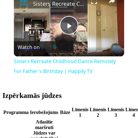
Sisters Recreate Childhood Dance Remotely For Father's Birthday | Happily TV
Play
Watch on
Video
Sisters Recreate Childhood Dance Remotely
For Father's Birthday | Happily TV
Izpērkamās jūdzes
Līmenis
Līmenis
Līmenis
Līmen
Programma
Ierobežojums
Bāze
1
2
3
4
Atlasītie
maršruti
Jūdzes var