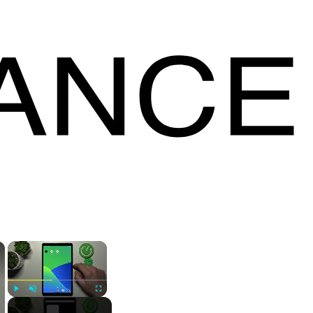
×
×
Play
Unmute
Fullscreen