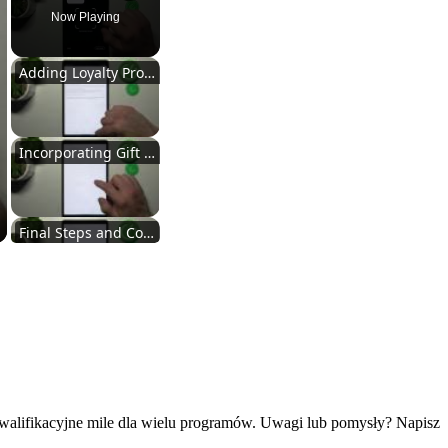
Now Playing
Adding Loyalty Programs
Incorporating Gift Cards
Final Steps and Conclusion
Adding Loyalty Programs
Incorporating Gift Cards
kwalifikacyjne mile dla wielu programów. Uwagi lub pomysły? Napisz