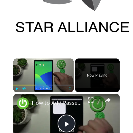
×
Now Playing
×
Play
Unmute
Fullscreen
How to Add Passes to Google Wallet on REALME Pad Mini
Play