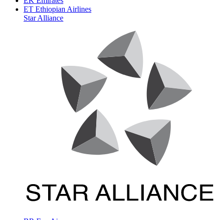
EK
Emirates
ET
Ethiopian Airlines
Star Alliance