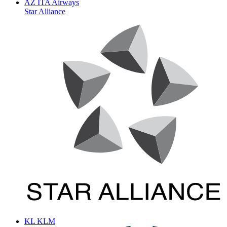
AZ
ITA Airways
Star Alliance
KL
KLM