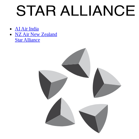
AI
Air India
NZ
Air New Zealand
Star Alliance