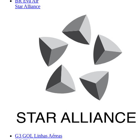
BR
Eva Air
Star Alliance
G3
GOL Linhas Aéreas