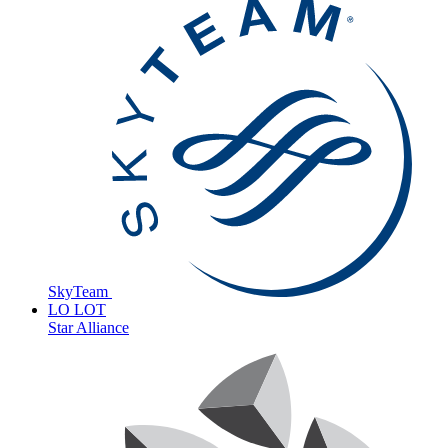
SkyTeam
LO
LOT
Star Alliance