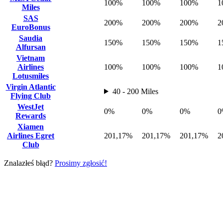
100%
100%
100%
1
Miles
SAS
200%
200%
200%
2
EuroBonus
Saudia
150%
150%
150%
1
Alfursan
Vietnam
Airlines
100%
100%
100%
1
Lotusmiles
Virgin Atlantic
40 - 200 Miles
Flying Club
WestJet
0%
0%
0%
0
Rewards
Xiamen
Airlines Egret
201,17%
201,17%
201,17%
2
Club
Znalazłeś błąd?
Prosimy zgłosić!