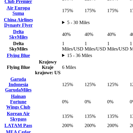
Club Premier
Air Europa
175%
175%
175%
1
Suma
China Airlines
5 - 30 Miles
Dynasty Flyer
Delta
40%
40%
40%
4
SkyMiles
Delta
1
1
1
1
SkyMiles
Miles/USD
Miles/USD
Miles/USD
M
Flying Blue
15 - 36 Miles
Krajowy
Flying Blue
Kraje
6 Miles
krajowe: US
Garuda
Indonesia
125%
125%
125%
1
GarudaMiles
Hainan
Fortune
0%
0%
0%
0
Wings Club
Korean Air
135%
135%
135%
1
Skypass
LATAM Pass
200%
200%
200%
2
MEA Cedar