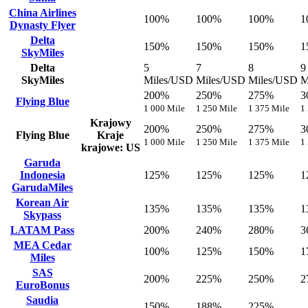
China Airlines
100%
100%
100%
1
Dynasty Flyer
Delta
150%
150%
150%
1
SkyMiles
Delta
5
7
8
9
SkyMiles
Miles/USD
Miles/USD
Miles/USD
M
200%
250%
275%
3
Flying Blue
1 000 Mile
1 250 Mile
1 375 Mile
1
Krajowy
200%
250%
275%
3
Flying Blue
Kraje
1 000 Mile
1 250 Mile
1 375 Mile
1
krajowe: US
Garuda
Indonesia
125%
125%
125%
1
GarudaMiles
Korean Air
135%
135%
135%
1
Skypass
LATAM Pass
200%
240%
280%
3
MEA Cedar
100%
125%
150%
1
Miles
SAS
200%
225%
250%
2
EuroBonus
Saudia
150%
188%
225%