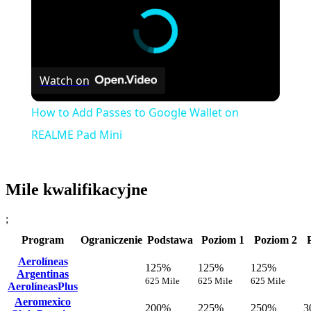
Watch on
How to Add Passes to Google Wallet on
REALME Pad Mini
Mile kwalifikacyjne
;
Program
Ograniczenie
Podstawa
Poziom 1
Poziom 2
Aerolíneas
125%
125%
125%
Argentinas
625 Mile
625 Mile
625 Mile
AerolíneasPlus
Aeromexico
200%
225%
250%
3