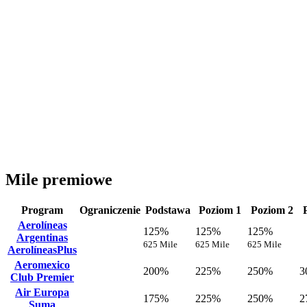
Mile premiowe
Program
Ograniczenie
Podstawa
Poziom 1
Poziom 2
Aerolíneas
125%
125%
125%
Argentinas
625 Mile
625 Mile
625 Mile
AerolíneasPlus
Aeromexico
200%
225%
250%
3
Club Premier
Air Europa
175%
225%
250%
2
Suma