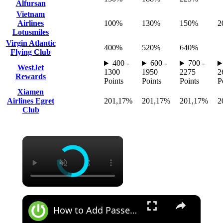
Alfursan
Vietnam
Airlines
100%
130%
150%
2
Lotusmiles
Virgin Atlantic
400%
520%
640%
Flying Club
400 -
600 -
700 -
WestJet
1300
1950
2275
2
Rewards
Points
Points
Points
P
Xiamen
Airlines Egret
201,17%
201,17%
201,17%
2
Club
×
×
How to Add Passes to Google Wallet on REALME Pad Mini