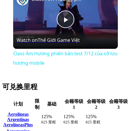
Play
Watch on
Thế Giới Game Việt
Video
Class Ám Hương phiên bản test 7/12 của sở lưu
hương mobile
可兑换里程
限
会籍等级
会籍等级
会籍等级
计划
基础
制
1
2
3
Aerolíneas
125%
125%
125%
Argentinas
625 里程
625 里程
625 里程
AerolíneasPlus