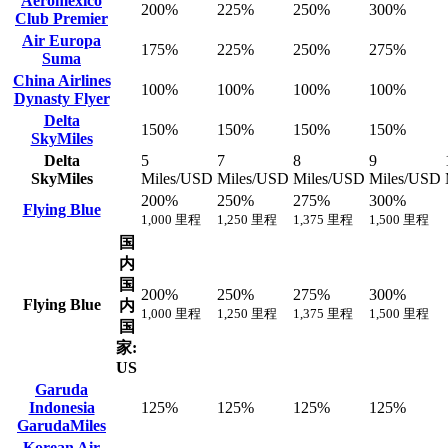
Aeromexico
200%
225%
250%
300%
Club Premier
Air Europa
175%
225%
250%
275%
Suma
China Airlines
100%
100%
100%
100%
Dynasty Flyer
Delta
150%
150%
150%
150%
SkyMiles
Delta
5
7
8
9
SkyMiles
Miles/USD
Miles/USD
Miles/USD
Miles/USD
200%
250%
275%
300%
Flying Blue
1,000 里程
1,250 里程
1,375 里程
1,500 里程
国
内
国
200%
250%
275%
300%
Flying Blue
内
1,000 里程
1,250 里程
1,375 里程
1,500 里程
国
家:
US
Garuda
Indonesia
125%
125%
125%
125%
GarudaMiles
Korean Air