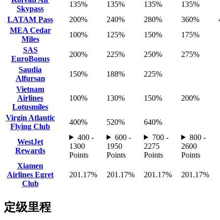
135%
135%
135%
135%
Skypass
LATAM Pass
200%
240%
280%
360%
MEA Cedar
100%
125%
150%
175%
Miles
SAS
200%
225%
250%
275%
EuroBonus
Saudia
150%
188%
225%
Alfursan
Vietnam
Airlines
100%
130%
150%
200%
Lotusmiles
Virgin Atlantic
400%
520%
640%
Flying Club
400 -
600 -
700 -
800 -
WestJet
1300
1950
2275
2600
Rewards
Points
Points
Points
Points
Xiamen
Airlines Egret
201.17%
201.17%
201.17%
201.17%
Club
定级里程