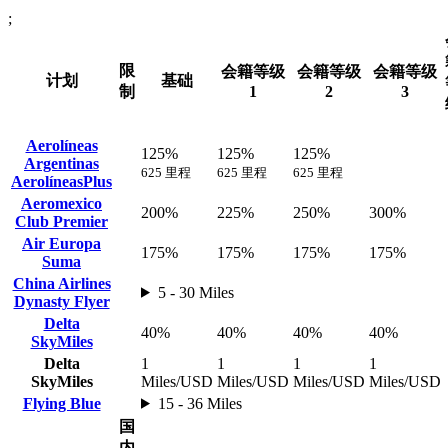
;
限
会籍等级
会籍等级
会籍等级
计划
基础
制
1
2
3
Aerolíneas
125%
125%
125%
Argentinas
625 里程
625 里程
625 里程
AerolíneasPlus
Aeromexico
200%
225%
250%
300%
Club Premier
Air Europa
175%
175%
175%
175%
Suma
China Airlines
5 - 30 Miles
Dynasty Flyer
Delta
40%
40%
40%
40%
SkyMiles
Delta
1
1
1
1
SkyMiles
Miles/USD
Miles/USD
Miles/USD
Miles/USD
Flying Blue
15 - 36 Miles
国
内