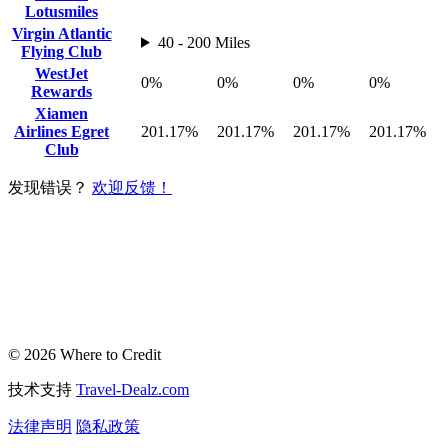
Lotusmiles
Virgin Atlantic
40 - 200 Miles
Flying Club
WestJet
0%
0%
0%
0%
Rewards
Xiamen
Airlines Egret
201.17%
201.17%
201.17%
201.17%
Club
发现错误？
欢迎反馈！
© 2026 Where to Credit
技术支持
Travel-Dealz.com
法律声明
隐私政策