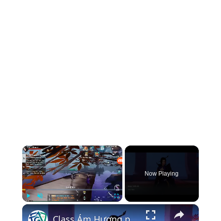
×
Now Playing
×
Play
Unmute
Fullscreen
Class Ám Hương phiên bản test 7/12 của sở lưu hương mobile