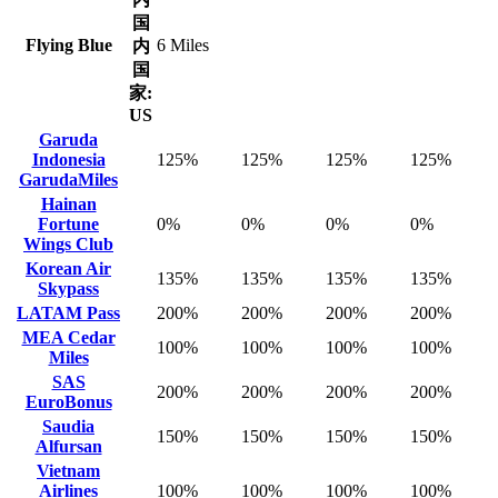
国
Flying Blue
6 Miles
内
国
家:
US
Garuda
Indonesia
125%
125%
125%
125%
GarudaMiles
Hainan
Fortune
0%
0%
0%
0%
Wings Club
Korean Air
135%
135%
135%
135%
Skypass
LATAM Pass
200%
200%
200%
200%
MEA Cedar
100%
100%
100%
100%
Miles
SAS
200%
200%
200%
200%
EuroBonus
Saudia
150%
150%
150%
150%
Alfursan
Vietnam
Airlines
100%
100%
100%
100%