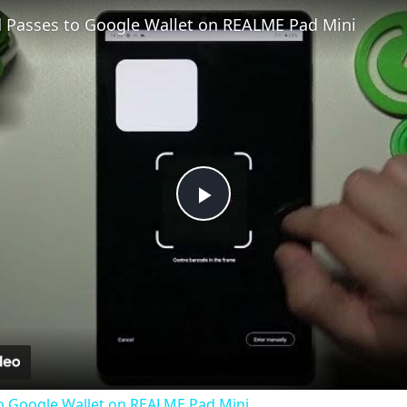
Fullscreen
 Passes to Google Wallet on REALME Pad Mini
Play
Video
o Google Wallet on REALME Pad Mini