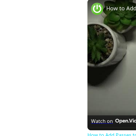
Play
Unmute
How to Add
Watch on
How to Add Passes t