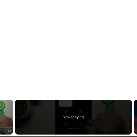
×
Now Playing