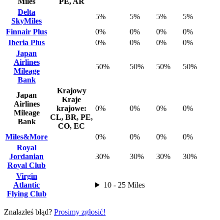
Miles
PE, AR
Delta
5%
5%
5%
5%
SkyMiles
Finnair Plus
0%
0%
0%
0%
Iberia Plus
0%
0%
0%
0%
Japan
Airlines
50%
50%
50%
50%
Mileage
Bank
Krajowy
Japan
Kraje
Airlines
krajowe:
0%
0%
0%
0%
Mileage
CL, BR, PE,
Bank
CO, EC
Miles&More
0%
0%
0%
0%
Royal
Jordanian
30%
30%
30%
30%
Royal Club
Virgin
Atlantic
10 - 25 Miles
Flying Club
Znalazłeś błąd?
Prosimy zgłosić!