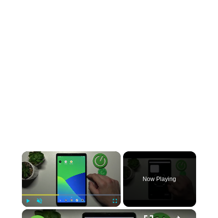
Now Playing
Play
Unmute
Fullscreen