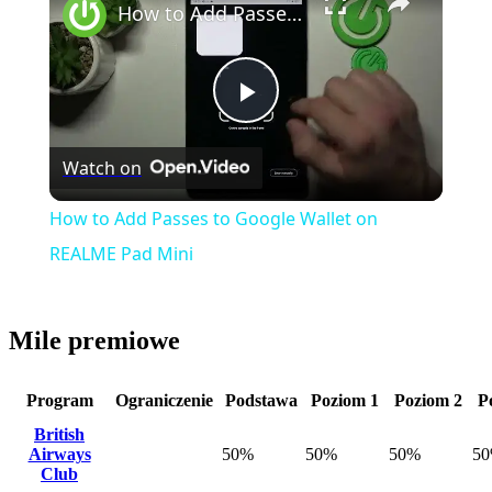
How to Add Passes to Google Wallet on REALME Pad Mini
Play
Watch on
Video
How to Add Passes to Google Wallet on
REALME Pad Mini
Mile premiowe
Program
Ograniczenie
Podstawa
Poziom 1
Poziom 2
P
British
Airways
50%
50%
50%
5
Club