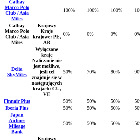
Cathay
Marco Polo
100%
100%
100%
1
Club / Asia
Miles
Cathay
Krajowy
Marco Polo
Kraje
0%
0%
0%
0
Club / Asia
krajowe: PE,
Miles
AR
Wyłączone
kraje
Naliczanie nie
jest możliwe,
Delta
jeśli cel
50%
70%
80%
9
SkyMiles
znajduje się w
następujących
krajach: CU,
VE
Finnair Plus
50%
50%
50%
5
Iberia Plus
50%
50%
50%
5
Japan
Airlines
50%
50%
50%
5
Mileage
Bank
Krajowy