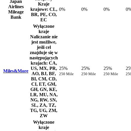
Japan
Kraje
Airlines
krajowe: CL,
0%
0%
0%
0
Mileage
BR, PE, CO,
Bank
EC
Wyłączone
kraje
Naliczanie nie
jest możliwe,
jeśli cel
znajduje się w
następujących
krajach: CA,
US, MX, PR,
25%
25%
25%
2
Miles&More
AO, BJ, BF,
250 Mile
250 Mile
250 Mile
25
BI, CM, CD,
CI, ET, GM,
GH, GN, KE,
LR, MU, NA,
NG, RW, SN,
SL, ZA, TZ,
TG, UG, ZM,
ZW
Wyłączone
kraje