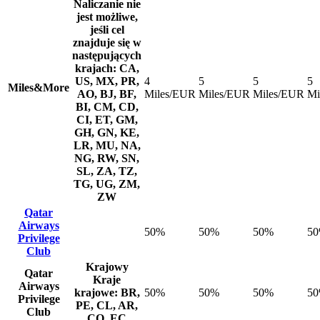
Naliczanie nie
jest możliwe,
jeśli cel
znajduje się w
następujących
krajach: CA,
US, MX, PR,
4
5
5
5
Miles&More
AO, BJ, BF,
Miles/EUR
Miles/EUR
Miles/EUR
Mi
BI, CM, CD,
CI, ET, GM,
GH, GN, KE,
LR, MU, NA,
NG, RW, SN,
SL, ZA, TZ,
TG, UG, ZM,
ZW
Qatar
Airways
50%
50%
50%
5
Privilege
Club
Krajowy
Qatar
Kraje
Airways
krajowe: BR,
50%
50%
50%
5
Privilege
PE, CL, AR,
Club
CO, EC