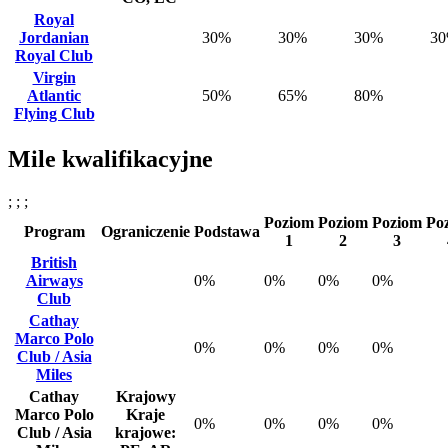
Royal
Jordanian
30%
30%
30%
3
Royal Club
Virgin
Atlantic
50%
65%
80%
Flying Club
Mile kwalifikacyjne
; ; ;
Poziom
Poziom
Poziom
Po
Program
Ograniczenie
Podstawa
1
2
3
British
Airways
0%
0%
0%
0%
Club
Cathay
Marco Polo
0%
0%
0%
0%
Club / Asia
Miles
Cathay
Krajowy
Marco Polo
Kraje
0%
0%
0%
0%
Club / Asia
krajowe: