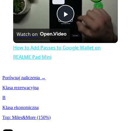
Play
Watch on
Video
How to Add Passes to Google Wallet on
REALME Pad Mini
Porównaj naliczenia →
Klasa rezerwacyjna
B
Klasa ekonomiczna
Top: Miles&More (150%)