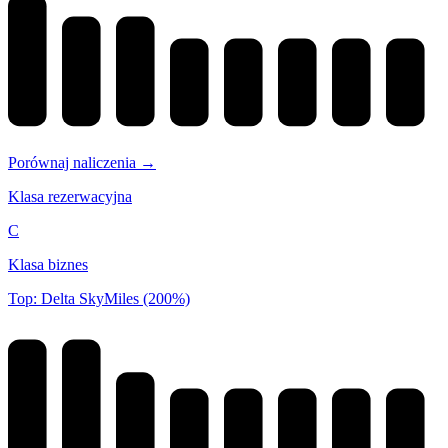
Porównaj naliczenia →
Klasa rezerwacyjna
C
Klasa biznes
Top: Delta SkyMiles (200%)