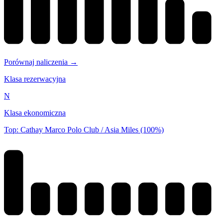
Porównaj naliczenia →
Klasa rezerwacyjna
N
Klasa ekonomiczna
Top: Cathay Marco Polo Club / Asia Miles (100%)