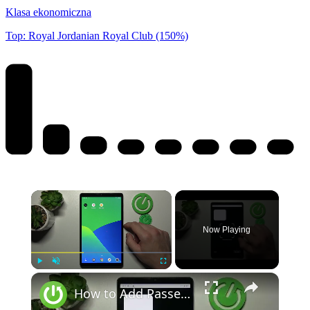
Klasa ekonomiczna
Top: Royal Jordanian Royal Club (150%)
Now Playing
Play
Unmute
Fullscreen
How to Add Passes to Google Wallet on REALME Pad Mini