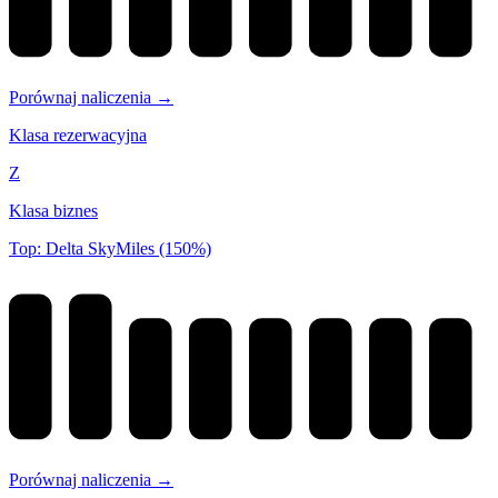
Porównaj naliczenia →
Klasa rezerwacyjna
Z
Klasa biznes
Top: Delta SkyMiles (150%)
Porównaj naliczenia →