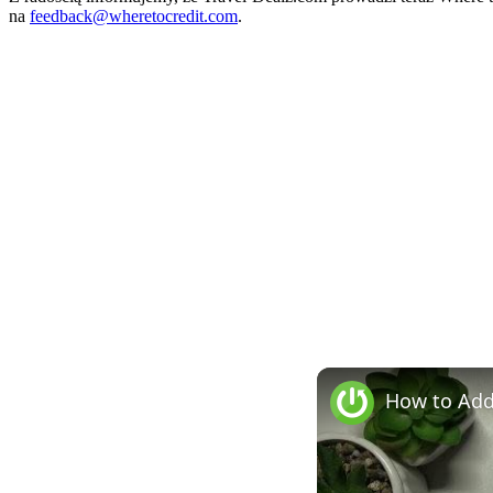
na
feedback@wheretocredit.com
.