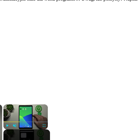
×
×
Play
Unmute
Fullscreen