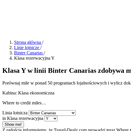
Strona główna
/
Linie lotnicze
/
Binter Canarias
/
Klasa rezerwacyjna Y
Klasa Y w linii Binter Canarias zdobywa mi
Porównaj mile w ponad 50 programach lojalnościowych i wylicz dokł
Kabina: Klasa ekonomiczna
Where to credit miles…
Linia lotnicza
in Klasa rezerwacyjna
Show me!
Z radością informujemy, że Travel-Dealz.com prowadzi teraz Where 