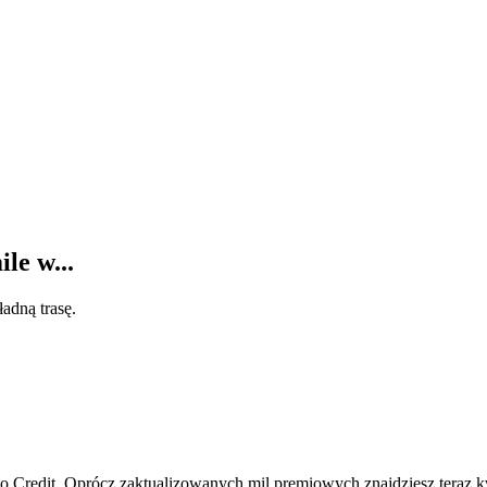
le w...
adną trasę.
to Credit. Oprócz zaktualizowanych mil premiowych znajdziesz teraz 