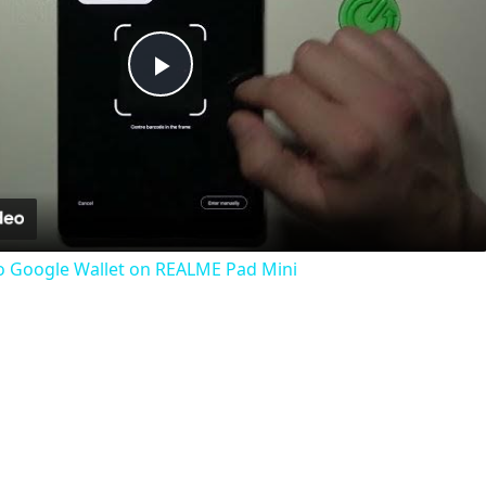
Play
Video
o Google Wallet on REALME Pad Mini