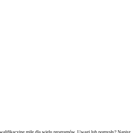
kwalifikacyjne mile dla wielu programów. Uwagi lub pomysły? Napisz