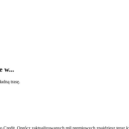
 w...
adną trasę.
to Credit. Oprócz zaktualizowanych mil premiowych znajdziesz teraz 