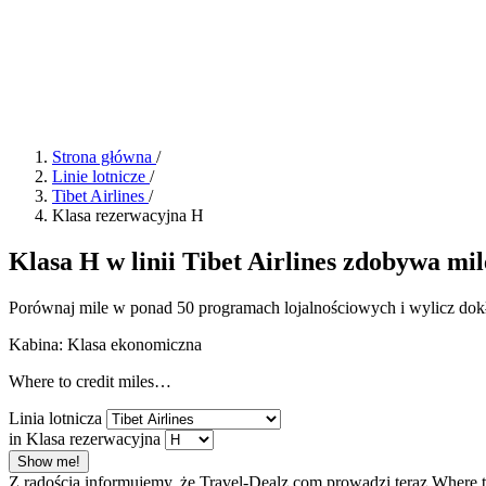
Strona główna
/
Linie lotnicze
/
Tibet Airlines
/
Klasa rezerwacyjna H
Klasa H w linii Tibet Airlines zdobywa mile
Porównaj mile w ponad 50 programach lojalnościowych i wylicz dokł
Kabina: Klasa ekonomiczna
Where to credit miles…
Linia lotnicza
in Klasa rezerwacyjna
Show me!
Z radością informujemy, że Travel-Dealz.com prowadzi teraz Where 