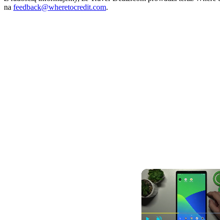
na
feedback@wheretocredit.com
.