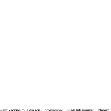
kwalifikacyjne mile dla wielu programów. Uwagi lub pomysły? Napisz