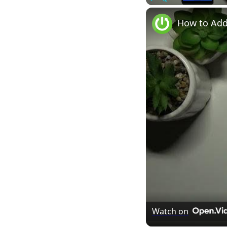
Play
Unmute
How to Add
Watch on