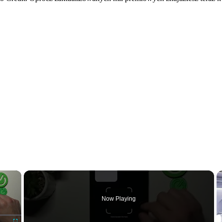
×
Now Playing