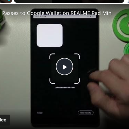
Fullscreen
 Passes to Google Wallet on REALME Pad Mini
Play
Video