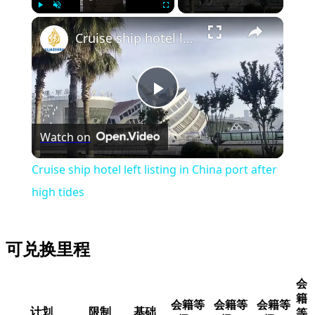
Play
Unmute
Fullscreen
Cruise ship hotel left listing in China port after high tides
Play
Watch on
Video
Cruise ship hotel left listing in China port after
high tides
可兑换里程
会
籍
会籍等
会籍等
会籍等
计划
限制
基础
等