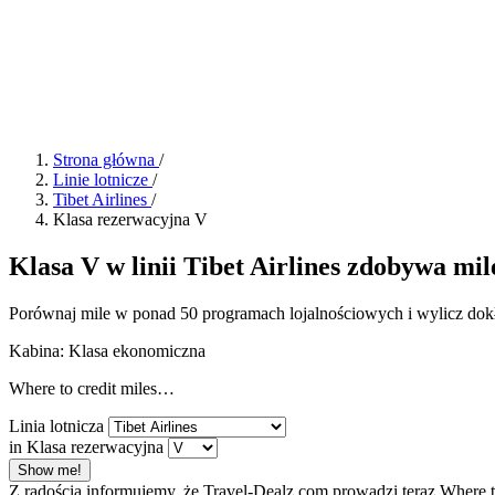
Strona główna
/
Linie lotnicze
/
Tibet Airlines
/
Klasa rezerwacyjna V
Klasa V w linii Tibet Airlines zdobywa mile
Porównaj mile w ponad 50 programach lojalnościowych i wylicz dokł
Kabina: Klasa ekonomiczna
Where to credit miles…
Linia lotnicza
in Klasa rezerwacyjna
Show me!
Z radością informujemy, że Travel-Dealz.com prowadzi teraz Where 