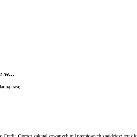
 w...
adną trasę.
to Credit. Oprócz zaktualizowanych mil premiowych znajdziesz teraz 