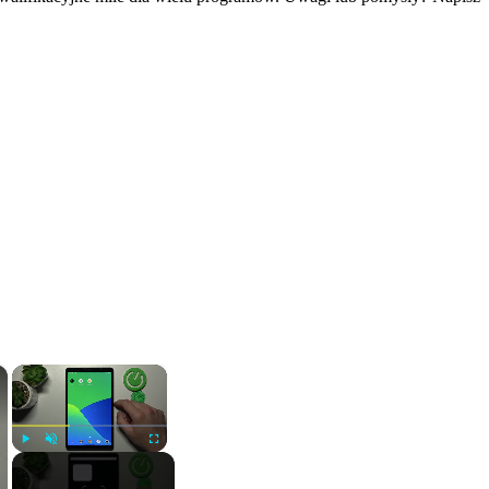
×
×
Play
Unmute
Fullscreen