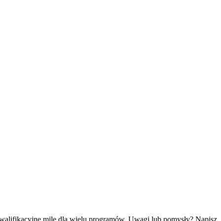
kwalifikacyjne mile dla wielu programów. Uwagi lub pomysły? Napisz