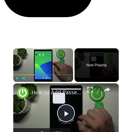
×
Now Playing
×
Play
Unmute
Fullscreen
How to Add Passes to Google Wallet on REALME Pad Mini
Play