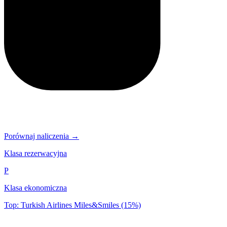
Porównaj naliczenia →
Klasa rezerwacyjna
P
Klasa ekonomiczna
Top: Turkish Airlines Miles&Smiles (15%)