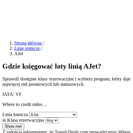
Strona główna
/
Linie lotnicze
/
AJet
Gdzie księgować loty linią AJet?
Sprawdź dostępne klasy rezerwacyjne i wybierz program, który daje
najwięcej mil premiowych lub statusowych.
IATA: VF
Where to credit miles…
Linia lotnicza
in Klasa rezerwacyjna
Show me!
Z radością informujemy, że Travel-Dealz.com prowadzi teraz Where