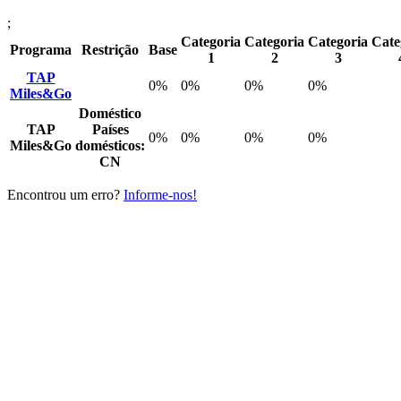
;
Categoria
Categoria
Categoria
Cate
Programa
Restrição
Base
1
2
3
TAP
0%
0%
0%
0%
Miles&Go
Doméstico
TAP
Países
0%
0%
0%
0%
Miles&Go
domésticos:
CN
Encontrou um erro?
Informe-nos!