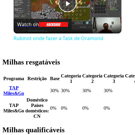
Play
Watch on
Video
Rubinot onde fazer a Task de Oramond
Milhas resgatáveis
Categoria
Categoria
Categoria
Cate
Programa
Restrição
Base
1
2
3
TAP
30%
30%
30%
30%
Miles&Go
Doméstico
TAP
Países
0%
0%
0%
0%
Miles&Go
domésticos:
CN
Milhas qualificáveis