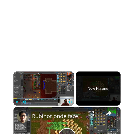
Now Playing
Play
Unmute
Fullscreen
Rubinot onde fazer a Task de Oramond